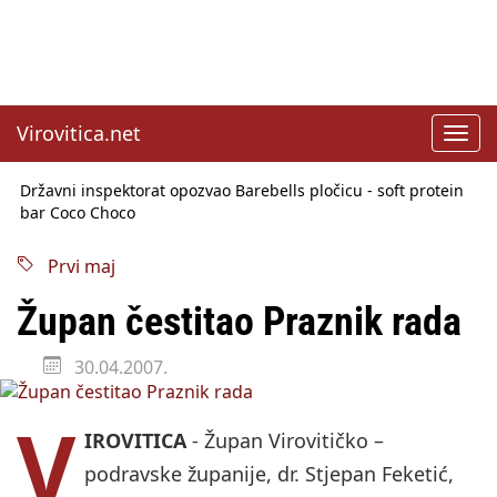
Virovitica.net
Toggl
Državni inspektorat opozvao Barebells pločicu - soft protein
navig
bar Coco Choco
Sabor u srijedu o SLAPP tužbama
Benčić: Rekla sam stoko i odnosilo se na HDZ
Izmjene Zakona o visokom obrazovanju, profesori rade do 67.
godine
Prvi maj
Sindikati traže zaštitu plaća od inflacije, Ćorić pregovore
najavio za jesen
Župan čestitao Praznik rada
Državni tajnik Rukavina: Hrvatska ima 3,6 milijuna birača
HŽ Infrastruktura: Nesreće na željezničkim prijelazima
30.04.2007.
prepolovljene
V
IROVITICA
- Župan Virovitičko –
podravske županije, dr. Stjepan Feketić,