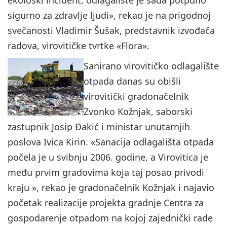
sigurno za zdravlje ljudi», rekao je na prigodnoj
svečanosti Vladimir Šušak, predstavnik izvođača
radova, virovitičke tvrtke «Flora».
Sanirano virovitičko odlagalište
otpada danas su obišli
virovitički gradonačelnik
Zvonko Kožnjak, saborski
zastupnik Josip Đakić i ministar unutarnjih
poslova Ivica Kirin. «Sanacija odlagališta otpada
počela je u svibnju 2006. godine, a Virovitica je
među prvim gradovima koja taj posao privodi
kraju », rekao je gradonačelnik Kožnjak i najavio
početak realizacije projekta gradnje Centra za
gospodarenje otpadom na kojoj zajednički rade