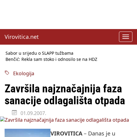
Virovitica.net
Toggl
navig
Sabor u srijedu o SLAPP tužbama
Benčić: Rekla sam stoko i odnosilo se na HDZ
Izmjene Zakona o visokom obrazovanju, profesori rade do 67.
godine
Ekologija
Sindikati traže zaštitu plaća od inflacije, Ćorić pregovore
najavio za jesen
Završila najznačajnija faza
Državni tajnik Rukavina: Hrvatska ima 3,6 milijuna birača
HŽ Infrastruktura: Nesreće na željezničkim prijelazima
sanacije odlagališta otpada
prepolovljene
Državni inspektorat opozvao Barebells pločicu - soft protein
01.09.2007.
bar Coco Choco
VIROVITICA
– Danas je u