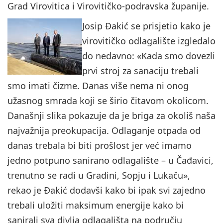
Grad Virovitica i Virovitičko-podravska županije.
Josip Đakić se prisjetio kako je
virovitičko odlagalište izgledalo
do nedavno: «Kada smo dovezli
prvi stroj za sanaciju trebali
smo imati čizme. Danas više nema ni onog
užasnog smrada koji se širio čitavom okolicom.
Današnji slika pokazuje da je briga za okoliš naša
najvažnija preokupacija. Odlaganje otpada od
danas trebala bi biti prošlost jer već imamo
jedno potpuno sanirano odlagalište – u Čađavici,
trenutno se radi u Gradini, Sopju i Lukaču»,
rekao je Đakić dodavši kako bi ipak svi zajedno
trebali uložiti maksimum energije kako bi
sanirali sva divlja odlagališta na području