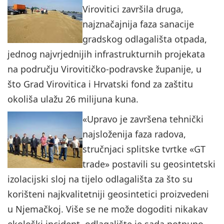
Virovitici završila druga,
najznačajnija faza sanacije
gradskog odlagališta otpada,
jednog najvrjednijih infrastrukturnih projekata
na području Virovitičko-podravske županije, u
što Grad Virovitica i Hrvatski fond za zaštitu
okoliša ulažu 26 milijuna kuna.
«Upravo je završena tehnički
najsloženija faza radova,
stručnjaci splitske tvrtke «GT
trade» postavili su geosintetski
izolacijski sloj na tijelo odlagališta za što su
korišteni najkvalitetniji geosintetici proizvedeni
u Njemačkoj. Više se ne može dogoditi nikakav
ekološki incident, odlagalište je sada potpuno