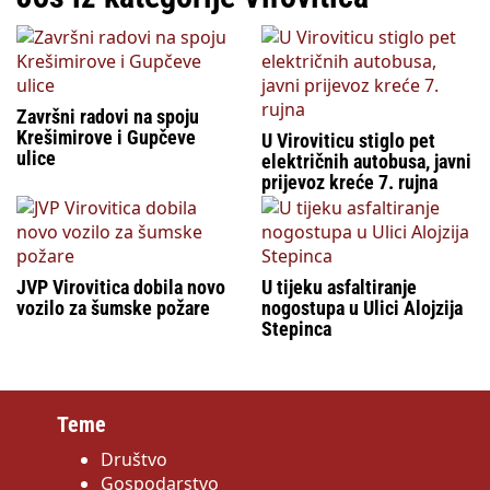
Završni radovi na spoju
Krešimirove i Gupčeve
U Viroviticu stiglo pet
ulice
električnih autobusa, javni
prijevoz kreće 7. rujna
JVP Virovitica dobila novo
U tijeku asfaltiranje
vozilo za šumske požare
nogostupa u Ulici Alojzija
Stepinca
Teme
Društvo
Gospodarstvo