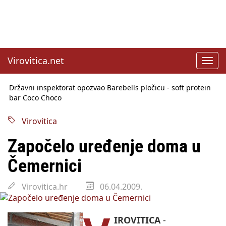
Virovitica.net
Toggl
navig
Državni inspektorat opozvao Barebells pločicu - soft protein
bar Coco Choco
Sabor u srijedu o SLAPP tužbama
Benčić: Rekla sam stoko i odnosilo se na HDZ
Izmjene Zakona o visokom obrazovanju, profesori rade do 67.
Virovitica
godine
Sindikati traže zaštitu plaća od inflacije, Ćorić pregovore
Započelo uređenje doma u
najavio za jesen
Državni tajnik Rukavina: Hrvatska ima 3,6 milijuna birača
Čemernici
HŽ Infrastruktura: Nesreće na željezničkim prijelazima
prepolovljene
Virovitica.hr
06.04.2009.
IROVITICA
-