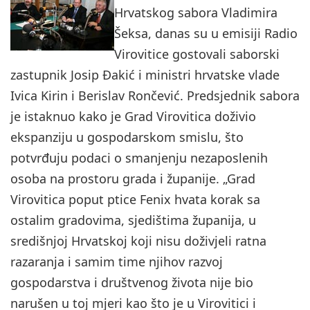
Hrvatskog sabora Vladimira
Šeksa, danas su u emisiji Radio
Virovitice gostovali saborski
zastupnik Josip Đakić i ministri hrvatske vlade
Ivica Kirin i Berislav Rončević. Predsjednik sabora
je istaknuo kako je Grad Virovitica doživio
ekspanziju u gospodarskom smislu, što
potvrđuju podaci o smanjenju nezaposlenih
osoba na prostoru grada i županije. „Grad
Virovitica poput ptice Fenix hvata korak sa
ostalim gradovima, sjedištima županija, u
središnjoj Hrvatskoj koji nisu doživjeli ratna
razaranja i samim time njihov razvoj
gospodarstva i društvenog života nije bio
narušen u toj mjeri kao što je u Virovitici i