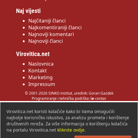
Naj vijesti
Najčitaniji članci
Najkomentiraniji članci
Najnoviji komentari
Najnoviji članci
Virovitica.net
Naslovnica
Kontakt
Marketing
Impressum
© 2001-2026 SINKO institut, urednik: Goran Gazdek
Programiranje i tehnička podrška:
ie
-centar
Virovitica.net koristi kolačiće kako bi Vama omogućili
najbolje korisničko iskustvo, za analizu prometa i korištenje
društvenih mreža. Za više informacija o korištenju kolačića
na portalu Virovitica.net
kliknite ovdje
.