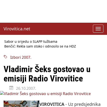
Virovitica.net
Toggl
navig
Sabor u srijedu o SLAPP tužbama
Benčić: Rekla sam stoko i odnosilo se na HDZ
Izmjene Zakona o visokom obrazovanju, profesori rade do 67.
godine
Izbori 2007.
Sindikati traže zaštitu plaća od inflacije, Ćorić pregovore
najavio za jesen
Vladimir Šeks gostovao u
Državni tajnik Rukavina: Hrvatska ima 3,6 milijuna birača
HŽ Infrastruktura: Nesreće na željezničkim prijelazima
emisiji Radio Virovitice
prepolovljene
Državni inspektorat opozvao Barebells pločicu - soft protein
26.10.2007.
bar Coco Choco
VIROVITICA
- Uz predsjednika