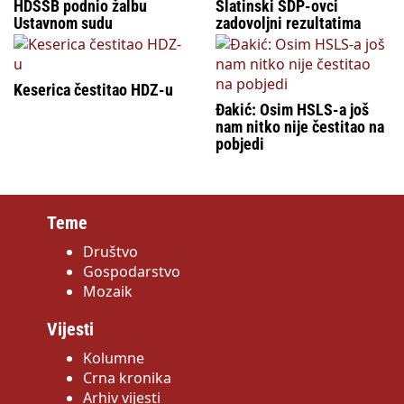
HDSSB podnio žalbu
Slatinski SDP-ovci
Ustavnom sudu
zadovoljni rezultatima
Keserica čestitao HDZ-u
Đakić: Osim HSLS-a još
nam nitko nije čestitao na
pobjedi
Teme
Društvo
Gospodarstvo
Mozaik
Vijesti
Kolumne
Crna kronika
Arhiv vijesti