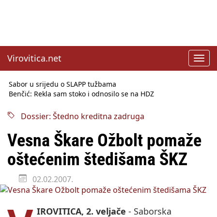
Virovitica.net
Toggl
navig
Sabor u srijedu o SLAPP tužbama
Benčić: Rekla sam stoko i odnosilo se na HDZ
Izmjene Zakona o visokom obrazovanju, profesori rade do 67.
godine
Dossier: Štedno kreditna zadruga
Sindikati traže zaštitu plaća od inflacije, Ćorić pregovore
najavio za jesen
Vesna Škare Ožbolt pomaže
Državni tajnik Rukavina: Hrvatska ima 3,6 milijuna birača
HŽ Infrastruktura: Nesreće na željezničkim prijelazima
oštećenim štedišama ŠKZ
prepolovljene
Državni inspektorat opozvao Barebells pločicu - soft protein
02.02.2007.
bar Coco Choco
IROVITICA, 2. veljače
- Saborska