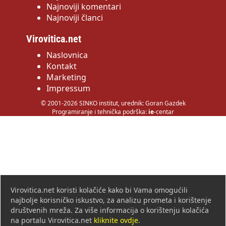
Najnoviji komentari
Najnoviji članci
Virovitica.net
Naslovnica
Kontakt
Marketing
Impressum
© 2001-2026 SINKO institut, urednik: Goran Gazdek
Programiranje i tehnička podrška:
ie
-centar
Virovitica.net koristi kolačiće kako bi Vama omogućili
najbolje korisničko iskustvo, za analizu prometa i korištenje
društvenih mreža. Za više informacija o korištenju kolačića
na portalu Virovitica.net
kliknite ovdje
.