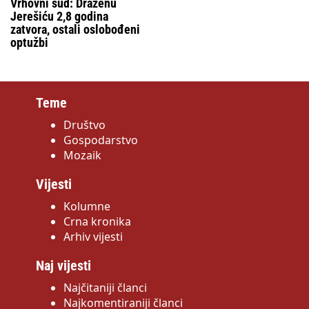
Vrhovni sud: Draženu
Jerešiću 2,8 godina
zatvora, ostali oslobođeni
optužbi
Teme
Društvo
Gospodarstvo
Mozaik
Vijesti
Kolumne
Crna kronika
Arhiv vijesti
Naj vijesti
Najčitaniji članci
Najkomentiraniji članci