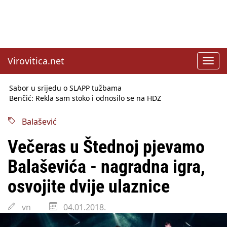
Virovitica.net
Toggl
navig
Sabor u srijedu o SLAPP tužbama
Benčić: Rekla sam stoko i odnosilo se na HDZ
Izmjene Zakona o visokom obrazovanju, profesori rade do 67.
godine
Balašević
Sindikati traže zaštitu plaća od inflacije, Ćorić pregovore
najavio za jesen
Večeras u Štednoj pjevamo
Državni tajnik Rukavina: Hrvatska ima 3,6 milijuna birača
HŽ Infrastruktura: Nesreće na željezničkim prijelazima
Balaševića - nagradna igra,
prepolovljene
Državni inspektorat opozvao Barebells pločicu - soft protein
osvojite dvije ulaznice
bar Coco Choco
vn
04.01.2018.