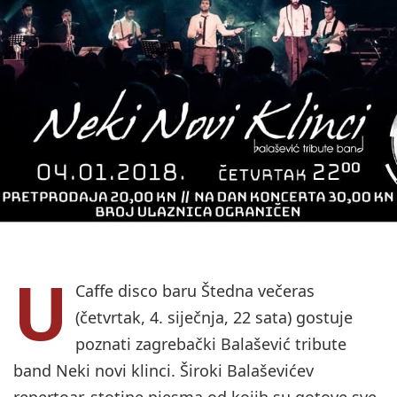
U
Caffe disco baru Štedna večeras
(četvrtak, 4. siječnja, 22 sata) gostuje
poznati zagrebački Balašević tribute
band Neki novi klinci. Široki Balaševićev
repertoar, stotine pjesma od kojih su gotove sve