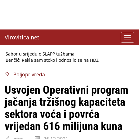
Virovitica.net
Toggl
navig
Sabor u srijedu o SLAPP tužbama
Benčić: Rekla sam stoko i odnosilo se na HDZ
Izmjene Zakona o visokom obrazovanju, profesori rade do 67.
godine
Poljoprivreda
Sindikati traže zaštitu plaća od inflacije, Ćorić pregovore
najavio za jesen
Usvojen Operativni program
Državni tajnik Rukavina: Hrvatska ima 3,6 milijuna birača
HŽ Infrastruktura: Nesreće na željezničkim prijelazima
jačanja tržišnog kapaciteta
prepolovljene
Državni inspektorat opozvao Barebells pločicu - soft protein
sektora voća i povrća
bar Coco Choco
vrijedan 616 milijuna kuna
mps
26.12.2021.