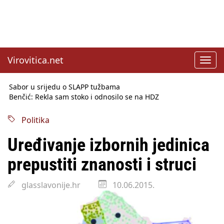
Virovitica.net
Toggl
navig
Sabor u srijedu o SLAPP tužbama
Benčić: Rekla sam stoko i odnosilo se na HDZ
Izmjene Zakona o visokom obrazovanju, profesori rade do 67.
godine
Politika
Sindikati traže zaštitu plaća od inflacije, Ćorić pregovore
najavio za jesen
Uređivanje izbornih jedinica
Državni tajnik Rukavina: Hrvatska ima 3,6 milijuna birača
HŽ Infrastruktura: Nesreće na željezničkim prijelazima
prepustiti znanosti i struci
prepolovljene
Državni inspektorat opozvao Barebells pločicu - soft protein
glasslavonije.hr
10.06.2015.
bar Coco Choco