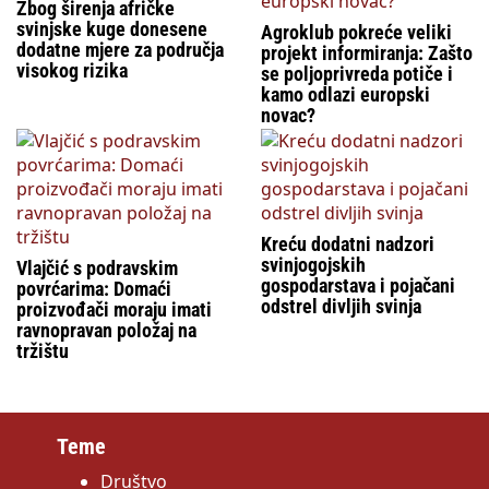
Zbog širenja afričke
svinjske kuge donesene
Agroklub pokreće veliki
dodatne mjere za područja
projekt informiranja: Zašto
visokog rizika
se poljoprivreda potiče i
kamo odlazi europski
novac?
Kreću dodatni nadzori
svinjogojskih
Vlajčić s podravskim
gospodarstava i pojačani
povrćarima: Domaći
odstrel divljih svinja
proizvođači moraju imati
ravnopravan položaj na
tržištu
Teme
Društvo