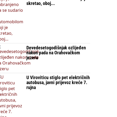
skretao, oboj...
Devedesetogodišnjak ozlijeđen
nakon pada na Orahovačkom
jezeru
U Viroviticu stiglo pet električnih
autobusa, javni prijevoz kreće 7.
rujna