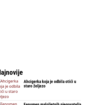
ajnovije
Ahcigerka koja je odbila otići u
staro željezo
Fenomen maloljetnih njegovatelja