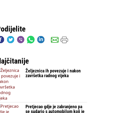
odijelite
ajčitanije
Željeznica ih povezuje i nakon
završetka radnog vijeka
Pretjecao gdje je zabranjeno pa
se sudario s automobilom koji je