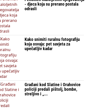
- djeca koja su prerano postala
odrasli
Kako snimiti ruralnu fotografiju
koja osvaja: pet savjeta za
upečatljiv kadar
Građani kod Slatine i Orahovice
policiji predali pištolj, bombe,
streljivo i „...