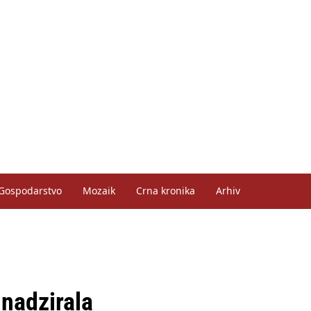
Gospodarstvo
Mozaik
Crna kronika
Arhiv
 nadzirala