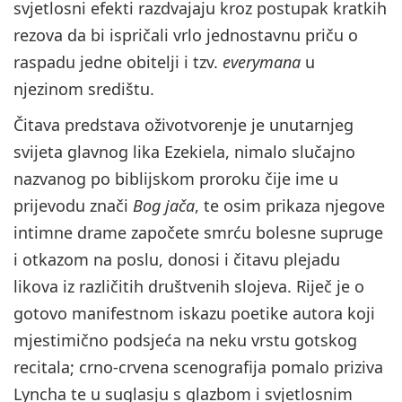
svjetlosni efekti razdvajaju kroz postupak kratkih
rezova da bi ispričali vrlo jednostavnu priču o
raspadu jedne obitelji i tzv.
everymana
u
njezinom središtu.
Čitava predstava oživotvorenje je unutarnjeg
svijeta glavnog lika Ezekiela, nimalo slučajno
nazvanog po biblijskom proroku čije ime u
prijevodu znači
Bog jača
, te osim prikaza njegove
intimne drame započete smrću bolesne supruge
i otkazom na poslu, donosi i čitavu plejadu
likova iz različitih društvenih slojeva. Riječ je o
gotovo manifestnom iskazu poetike autora koji
mjestimično podsjeća na neku vrstu gotskog
recitala; crno-crvena scenografija pomalo priziva
Lyncha te u suglasju s glazbom i svjetlosnim