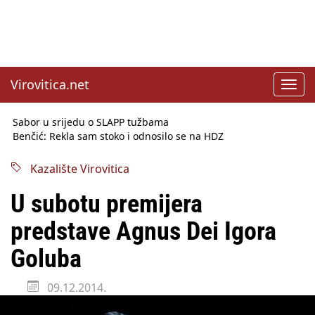
Virovitica.net
Toggl
navig
Sabor u srijedu o SLAPP tužbama
Benčić: Rekla sam stoko i odnosilo se na HDZ
Izmjene Zakona o visokom obrazovanju, profesori rade do 67.
godine
Kazalište Virovitica
Sindikati traže zaštitu plaća od inflacije, Ćorić pregovore
najavio za jesen
U subotu premijera
Državni tajnik Rukavina: Hrvatska ima 3,6 milijuna birača
HŽ Infrastruktura: Nesreće na željezničkim prijelazima
predstave Agnus Dei Igora
prepolovljene
Državni inspektorat opozvao Barebells pločicu - soft protein
Goluba
bar Coco Choco
09.12.2014.