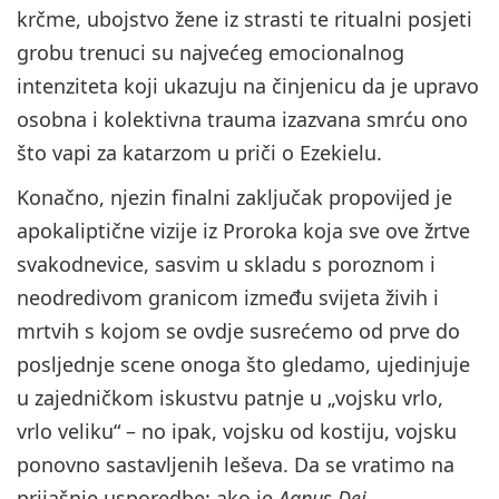
krčme, ubojstvo žene iz strasti te ritualni posjeti
grobu trenuci su najvećeg emocionalnog
intenziteta koji ukazuju na činjenicu da je upravo
osobna i kolektivna trauma izazvana smrću ono
što vapi za katarzom u priči o Ezekielu.
Konačno, njezin finalni zaključak propovijed je
apokaliptične vizije iz Proroka koja sve ove žrtve
svakodnevice, sasvim u skladu s poroznom i
neodredivom granicom između svijeta živih i
mrtvih s kojom se ovdje susrećemo od prve do
posljednje scene onoga što gledamo, ujedinjuje
u zajedničkom iskustvu patnje u „vojsku vrlo,
vrlo veliku“ – no ipak, vojsku od kostiju, vojsku
ponovno sastavljenih leševa. Da se vratimo na
prijašnje usporedbe: ako je
Agnus Dei