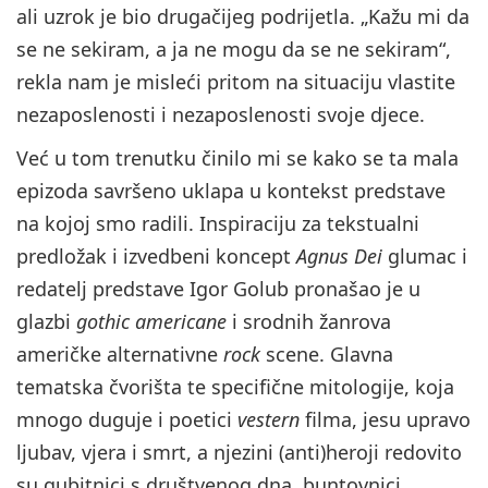
ali uzrok je bio drugačijeg podrijetla. „Kažu mi da
se ne sekiram, a ja ne mogu da se ne sekiram“,
rekla nam je misleći pritom na situaciju vlastite
nezaposlenosti i nezaposlenosti svoje djece.
Već u tom trenutku činilo mi se kako se ta mala
epizoda savršeno uklapa u kontekst predstave
na kojoj smo radili. Inspiraciju za tekstualni
predložak i izvedbeni koncept
Agnus Dei
glumac i
redatelj predstave Igor Golub pronašao je u
glazbi
gothic americane
i srodnih žanrova
američke alternativne
rock
scene. Glavna
tematska čvorišta te specifične mitologije, koja
mnogo duguje i poetici
vestern
filma, jesu upravo
ljubav, vjera i smrt, a njezini (anti)heroji redovito
su gubitnici s društvenog dna, buntovnici,