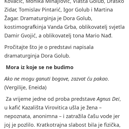
Kovačić, Monika Mihajlović, Vlasta Golub, Draško
Zidar, Tomislav Pintarić, Igor Golub i Martina
Žagar. Dramaturginja je Dora Golub,
kostimografkinja Vanda Grba, oblikovatelj svjetla
Damir Gvojić, a oblikovatelj tona Mario Nađ.
Pročitajte što je o predstavi napisala
dramaturginja Dora Golub.
Mora iz koje se ne budimo
Ako ne mogu ganuti bogove, zazvat ću pakao
.
(Vergilije, Eneida)
Za vrijeme jedne od proba predstave
Agnus Dei
,
u kafić Kazališta Virovitica ušla je žena –
nepoznata, anonimna – i zatražila čašu vode jer
joj je pozlilo. Kratkotrajna slabost bila je fizička,