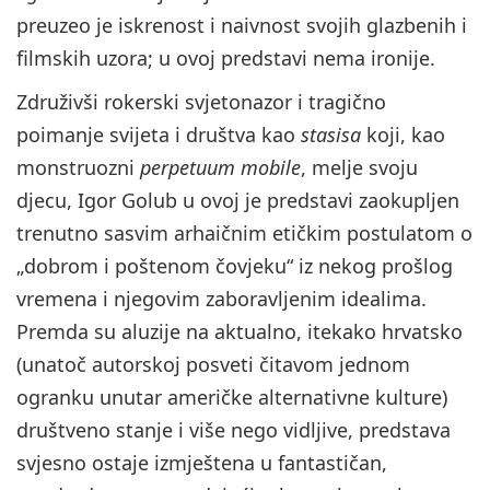
preuzeo je iskrenost i naivnost svojih glazbenih i
filmskih uzora; u ovoj predstavi nema ironije.
Združivši rokerski svjetonazor i tragično
poimanje svijeta i društva kao
stasisa
koji, kao
monstruozni
perpetuum mobile
, melje svoju
djecu, Igor Golub u ovoj je predstavi zaokupljen
trenutno sasvim arhaičnim etičkim postulatom o
„dobrom i poštenom čovjeku“ iz nekog prošlog
vremena i njegovim zaboravljenim idealima.
Premda su aluzije na aktualno, itekako hrvatsko
(unatoč autorskoj posveti čitavom jednom
ogranku unutar američke alternativne kulture)
društveno stanje i više nego vidljive, predstava
svjesno ostaje izmještena u fantastičan,