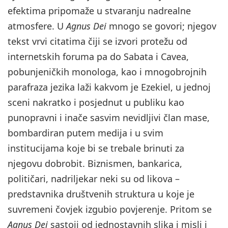
efektima pripomaže u stvaranju nadrealne
atmosfere. U
Agnus Dei
mnogo se govori; njegov
tekst vrvi citatima čiji se izvori protežu od
internetskih foruma pa do Sabata i Cavea,
pobunjeničkih monologa, kao i mnogobrojnih
parafraza jezika laži kakvom je Ezekiel, u jednoj
sceni nakratko i posjednut u publiku kao
punopravni i inače sasvim nevidljivi član mase,
bombardiran putem medija i u svim
institucijama koje bi se trebale brinuti za
njegovu dobrobit. Biznismen, bankarica,
političari, nadriljekar neki su od likova –
predstavnika društvenih struktura u koje je
suvremeni čovjek izgubio povjerenje. Pritom se
Agnus Dei
sastoji od jednostavnih slika i misli i