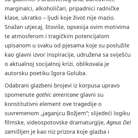
marginalci, alkoholičari, pripadnici radničke
klase, ukratko – ljudi koje život nije mazio.
Snažan utjecaj, štoviše, opsesija ovim motivima
te atmosferom i tragičkim potencijalom
upisanom u svaku od pjesama koje su poslužile
kao glavni izvor inspiracije, udružena sa sviješću
o aktualnoj socijalnoj krizi, oblikovala je
autorsku poetiku Igora Goluba.
Odabrani glazbeni brojevi iz korpusa upravo
spomenute
gothic americane
glavni su
konstitutivni element ove tragedije o
suvremenom „jaganjcu Božjem“; slijedeći logiku
filmske, videospotovske dramaturgije,
Agnus Dei
zamišljen je kao niz prizora koje glazba i