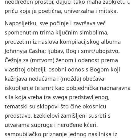
neodređen prostor, dajući tako maha zaokretu u
priču koja je poetična, univerzalna i mitska.
Naposljetku, sve počinje i završava već
spomenutim trima ključnim simbolima,
preuzetim iz naslova kompilacijskog albuma
Johnnyja Casha: ljubav, Bog i smrt/ubojstvo.
Čežnja za (mrtvom) ženom i odanost prema
vlastitoj obitelji, osobni odnos s Bogom koji
kažnjava nedaćama i (možda) obećava
iskupljenje te smrt kao pobjednička nadnaravna
sila koja vreba iza svega predstavljenog,
tematski su sklopovi što čine okosnicu
predstave. Ezekielovi zamišljeni susreti s
utvarama supruge i nerođene kćeri,
samoubilačko priznanje jednog nasilnika iz