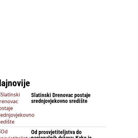
ajnovije
Slatinski Drenovac postaje
srednjovjekovno središte
Od prosvjetiteljstva do
nacionalnih država: Kako je