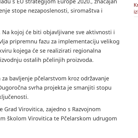
ladu s EU strategijom Europe 2020., značajan
enje stope nezaposlenosti, siromaštva i
Na kojoj će biti objavljivane sve aktivnosti i
avlja pripremnu fazu za implementaciju velikog
viru kojega će se realizirati regionalna
zvodnju ostalih pčelinjih proizvoda.
 za bavljenje pčelarstvom kroz održavanje
. Dugoročna svrha projekta je smanjiti stopu
ključenosti.
e Grad Virovitica, zajedno s Razvojnom
om školom Virovitica te Pčelarskom udrugom