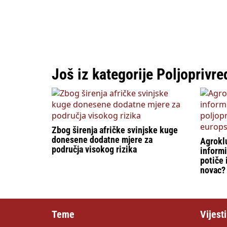
Još iz kategorije Poljoprivre
Zbog širenja afričke svinjske kuge
donesene dodatne mjere za
Agroklu
područja visokog rizika
informi
potiče 
novac?
Teme
Vijesti