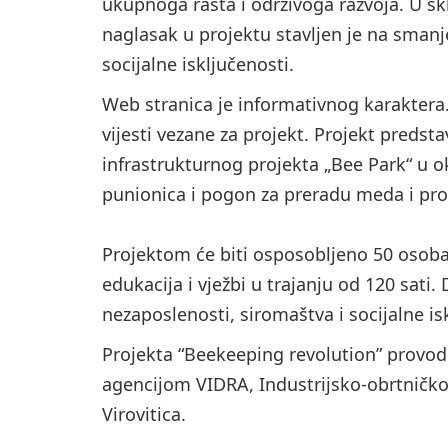
ukupnoga rasta i održivoga razvoja. U sk
naglasak u projektu stavljen je na smanj
socijalne isključenosti.
Web stranica je informativnog karaktera. 
vijesti vezane za projekt. Projekt predst
infrastrukturnog projekta „Bee Park“ u ok
punionica i pogon za preradu meda i proi
Projektom će biti osposobljeno 50 osoba
edukacija i vježbi u trajanju od 120 sati
nezaposlenosti, siromaštva i socijalne is
Projekta “Beekeeping revolution” provod
agencijom VIDRA, Industrijsko-obrtničk
Virovitica.