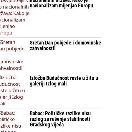
nacionalizam mijenjao Europu
Sretan Dan pobjede i domovinske
zahvalnosti!
Izložba Budućnost raste u žitu u
galeriji Izlog mali
Babac: Političke razlike nisu
razlog za rušenje stabilnosti
Gradskog vijeća