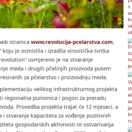
web stranica
www.revolucija-pcelarstva.com
,
oju je osmislila i izradila virovitička tvrtka
revolution“ usmjereno je na stvaranje
odnje meda i drugih pčelinjih proizvoda putem
eresiranih za pčelarstvo i proizvodnju meda.
mplementaciju velikog infrastrukturnog projekta
ati regionalna punionica i pogon za preradu
zvoda. Provedba projekta trajat će 12 mjeseci, a
a i stvaranje kapaciteta za vođenje pozitivnih
ziteta gospodarskih aktivnosti te ostvarivanja