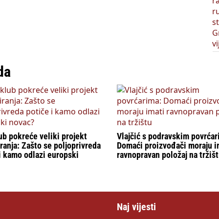
da
b pokreće veliki projekt
Vlajčić s podravskim povrćar
ranja: Zašto se poljoprivreda
Domaći proizvođači moraju i
i kamo odlazi europski
ravnopravan položaj na tržiš
Naj vijesti