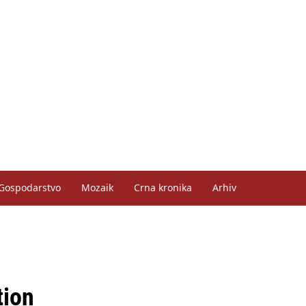
Gospodarstvo
Mozaik
Crna kronika
Arhiv
tion