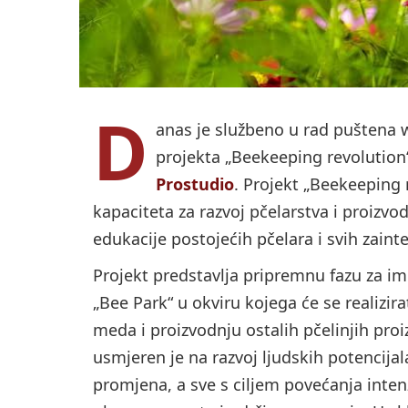
D
anas je službeno u rad puštena 
projekta „Beekeeping revolution“ k
Prostudio
. Projekt „Beekeeping 
kapaciteta za razvoj pčelarstva i proizv
edukacije postojećih pčelara i svih zaint
Projekt predstavlja pripremnu fazu za i
„Bee Park“ u okviru kojega će se realizir
meda i proizvodnju ostalih pčelinjih proi
usmjeren je na razvoj ljudskih potencijal
promjena, a sve s ciljem povećanja inten