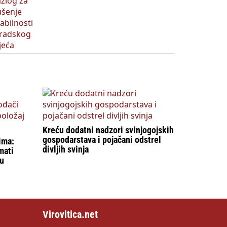
Kreću dodatni nadzori svinjogojskih
gospodarstava i pojačani odstrel
ima:
divljih svinja
mati
tu
Virovitica.net