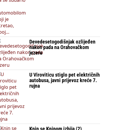
Devedesetogodišnjak ozlijeđen
nakon pada na Orahovačkom
jezeru
U Viroviticu stiglo pet električnih
autobusa, javni prijevoz kreće 7.
rujna
Knin se Kninom izbija (2)