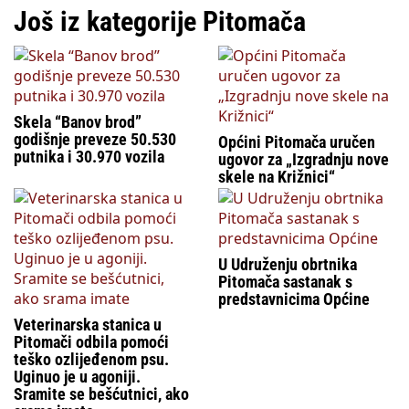
Još iz kategorije Pitomača
Skela “Banov brod”
godišnje preveze 50.530
Općini Pitomača uručen
putnika i 30.970 vozila
ugovor za „Izgradnju nove
skele na Križnici“
U Udruženju obrtnika
Pitomača sastanak s
predstavnicima Općine
Veterinarska stanica u
Pitomači odbila pomoći
teško ozlijeđenom psu.
Uginuo je u agoniji.
Sramite se bešćutnici, ako