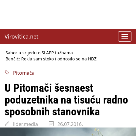
Virovitica.net
Toggl
navig
Sabor u srijedu o SLAPP tužbama
Benčić: Rekla sam stoko i odnosilo se na HDZ
Izmjene Zakona o visokom obrazovanju, profesori rade do 67.
godine
Pitomača
Sindikati traže zaštitu plaća od inflacije, Ćorić pregovore
najavio za jesen
U Pitomači šesnaest
Državni tajnik Rukavina: Hrvatska ima 3,6 milijuna birača
HŽ Infrastruktura: Nesreće na željezničkim prijelazima
poduzetnika na tisuću radno
prepolovljene
Državni inspektorat opozvao Barebells pločicu - soft protein
sposobnih stanovnika
bar Coco Choco
lider.media
26.07.2016.