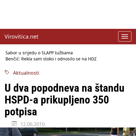
Virovitica.net
Toggl
navig
Sabor u srijedu o SLAPP tužbama
Benčić: Rekla sam stoko i odnosilo se na HDZ
Izmjene Zakona o visokom obrazovanju, profesori rade do 67.
godine
Aktualnosti
Sindikati traže zaštitu plaća od inflacije, Ćorić pregovore
najavio za jesen
U dva popodneva na štandu
Državni tajnik Rukavina: Hrvatska ima 3,6 milijuna birača
HŽ Infrastruktura: Nesreće na željezničkim prijelazima
HSPD-a prikupljeno 350
prepolovljene
Državni inspektorat opozvao Barebells pločicu - soft protein
potpisa
bar Coco Choco
12.06.2010.