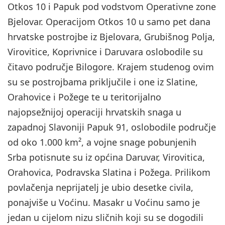
Otkos 10 i Papuk pod vodstvom Operativne zone
Bjelovar. Operacijom Otkos 10 u samo pet dana
hrvatske postrojbe iz Bjelovara, Grubišnog Polja,
Virovitice, Koprivnice i Daruvara oslobodile su
čitavo područje Bilogore. Krajem studenog ovim
su se postrojbama priključile i one iz Slatine,
Orahovice i Požege te u teritorijalno
najopsežnijoj operaciji hrvatskih snaga u
zapadnoj Slavoniji Papuk 91, oslobodile područje
od oko 1.000 km², a vojne snage pobunjenih
Srba potisnute su iz općina Daruvar, Virovitica,
Orahovica, Podravska Slatina i Požega. Prilikom
povlačenja neprijatelj je ubio desetke civila,
ponajviše u Voćinu. Masakr u Voćinu samo je
jedan u cijelom nizu sličnih koji su se dogodili