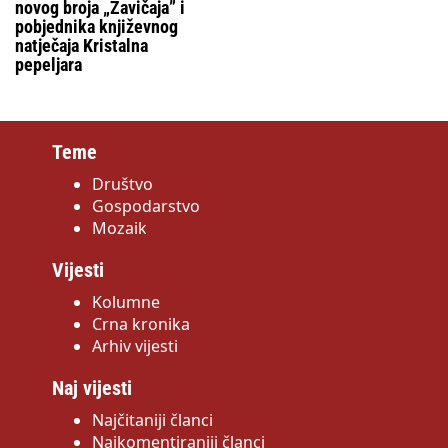
novog broja „Zavičaja” i
pobjednika književnog
natječaja Kristalna
pepeljara
Teme
Društvo
Gospodarstvo
Mozaik
Vijesti
Kolumne
Crna kronika
Arhiv vijesti
Naj vijesti
Najčitaniji članci
Najkomentiraniji članci