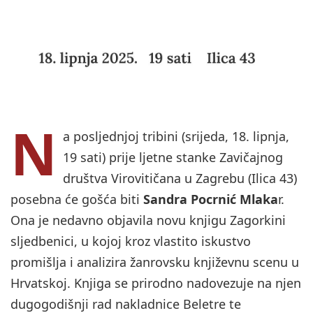
N
a posljednjoj tribini (srijeda, 18. lipnja,
19 sati) prije ljetne stanke Zavičajnog
društva Virovitičana u Zagrebu (Ilica 43)
posebna će gošća biti
Sandra Pocrnić Mlaka
r.
Ona je nedavno objavila novu knjigu Zagorkini
sljedbenici, u kojoj kroz vlastito iskustvo
promišlja i analizira žanrovsku književnu scenu u
Hrvatskoj. Knjiga se prirodno nadovezuje na njen
dugogodišnji rad nakladnice Beletre te