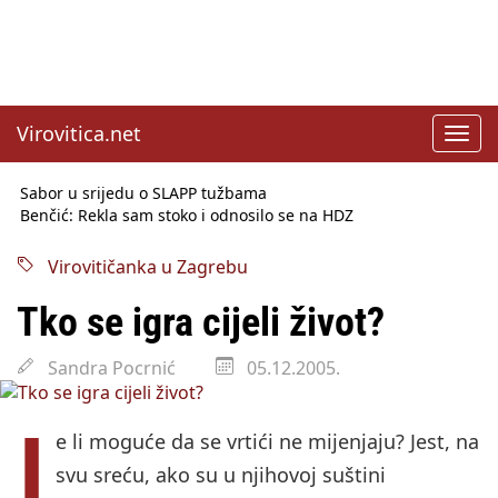
Virovitica.net
Toggl
navig
Sabor u srijedu o SLAPP tužbama
Benčić: Rekla sam stoko i odnosilo se na HDZ
Izmjene Zakona o visokom obrazovanju, profesori rade do 67.
godine
Virovitičanka u Zagrebu
Sindikati traže zaštitu plaća od inflacije, Ćorić pregovore
najavio za jesen
Tko se igra cijeli život?
Državni tajnik Rukavina: Hrvatska ima 3,6 milijuna birača
HŽ Infrastruktura: Nesreće na željezničkim prijelazima
Sandra Pocrnić
05.12.2005.
prepolovljene
Državni inspektorat opozvao Barebells pločicu - soft protein
bar Coco Choco
J
e li moguće da se vrtići ne mijenjaju? Jest, na
svu sreću, ako su u njihovoj suštini