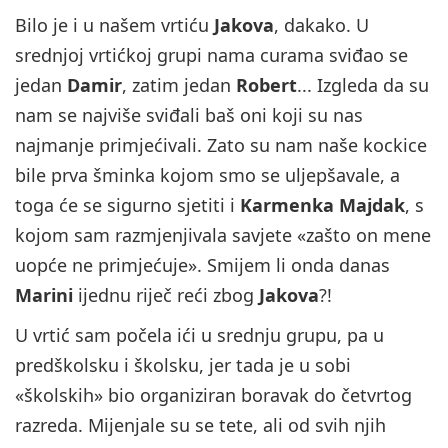
Bilo je i u našem vrtiću
Jakova
, dakako. U
srednjoj vrtićkoj grupi nama curama sviđao se
jedan
Damir
, zatim jedan
Robert
... Izgleda da su
nam se najviše sviđali baš oni koji su nas
najmanje primjećivali. Zato su nam naše kockice
bile prva šminka kojom smo se uljepšavale, a
toga će se sigurno sjetiti i
Karmenka Majdak
, s
kojom sam razmjenjivala savjete «zašto on mene
uopće ne primjećuje». Smijem li onda danas
Marini
ijednu riječ reći zbog
Jakova
?!
U vrtić sam počela ići u srednju grupu, pa u
predškolsku i školsku, jer tada je u sobi
«školskih» bio organiziran boravak do četvrtog
razreda. Mijenjale su se tete, ali od svih njih