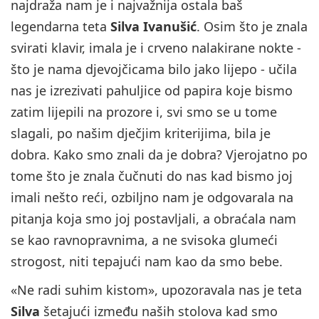
najdraža nam je i najvažnija ostala baš
legendarna teta
Silva Ivanušić
. Osim što je znala
svirati klavir, imala je i crveno nalakirane nokte -
što je nama djevojčicama bilo jako lijepo - učila
nas je izrezivati pahuljice od papira koje bismo
zatim lijepili na prozore i, svi smo se u tome
slagali, po našim dječjim kriterijima, bila je
dobra. Kako smo znali da je dobra? Vjerojatno po
tome što je znala čučnuti do nas kad bismo joj
imali nešto reći, ozbiljno nam je odgovarala na
pitanja koja smo joj postavljali, a obraćala nam
se kao ravnopravnima, a ne svisoka glumeći
strogost, niti tepajući nam kao da smo bebe.
«Ne radi suhim kistom», upozoravala nas je teta
Silva
šetajući između naših stolova kad smo