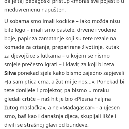
da je taj pedagoški pristup «moraš sve pojesti» u
međuvremenu napušten.
U sobama smo imali kockice – iako možda nisu
bile lego – imali smo pastele, drvene i vodene
boje, papir za zamatanje koji su tete rezale na
komade za crtanje, preparirane životinje, kutak
za djevojčice s lutkama – u kojem se nismo
smjele prečesto igrati – i klavir, za koji bi teta
Silva
ponekad sjela kako bismo zajedno zapjevali
«Ja sam ptica crna, a žut mi je nos...». Ponekad bi
tete donijele i projektor, pa bismo u mraku
gledali crtiće – naš hit je bio «Plesna haljina
žutog maslačka», a ne «Madagascar» - a ujesen
smo, baš kao i današnja djeca, skupljali lišće i
divili se strašnoj glavi od bundeve.