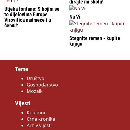
dirajte mi školu!
Utjeha fontane: S kojim se
to dijelovima Europe
Na Vi
Virovitica nadmeće i u
čemu?
Stegnite remen - kupite
knjigu
Teme
Društvo
Gospodarstvo
Mozaik
Vijesti
Kolumne
Crna kronika
Arhiv vijesti