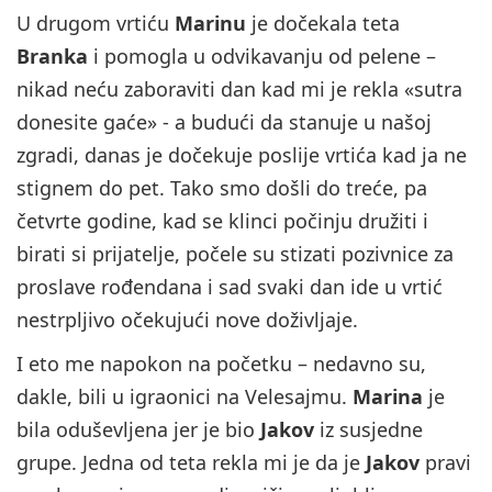
U drugom vrtiću
Marinu
je dočekala teta
Branka
i pomogla u odvikavanju od pelene –
nikad neću zaboraviti dan kad mi je rekla «sutra
donesite gaće» - a budući da stanuje u našoj
zgradi, danas je dočekuje poslije vrtića kad ja ne
stignem do pet. Tako smo došli do treće, pa
četvrte godine, kad se klinci počinju družiti i
birati si prijatelje, počele su stizati pozivnice za
proslave rođendana i sad svaki dan ide u vrtić
nestrpljivo očekujući nove doživljaje.
I eto me napokon na početku – nedavno su,
dakle, bili u igraonici na Velesajmu.
Marina
je
bila oduševljena jer je bio
Jakov
iz susjedne
grupe. Jedna od teta rekla mi je da je
Jakov
pravi