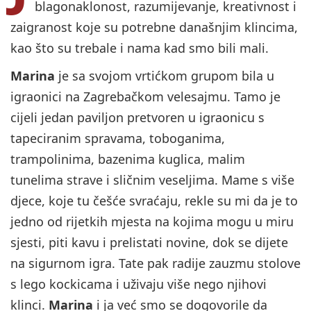
blagonaklonost, razumijevanje, kreativnost i
zaigranost koje su potrebne današnjim klincima,
kao što su trebale i nama kad smo bili mali.
Marina
je sa svojom vrtićkom grupom bila u
igraonici na Zagrebačkom velesajmu. Tamo je
cijeli jedan paviljon pretvoren u igraonicu s
tapeciranim spravama, toboganima,
trampolinima, bazenima kuglica, malim
tunelima strave i sličnim veseljima. Mame s više
djece, koje tu češće svraćaju, rekle su mi da je to
jedno od rijetkih mjesta na kojima mogu u miru
sjesti, piti kavu i prelistati novine, dok se dijete
na sigurnom igra. Tate pak radije zauzmu stolove
s lego kockicama i uživaju više nego njihovi
klinci.
Marina
i ja već smo se dogovorile da