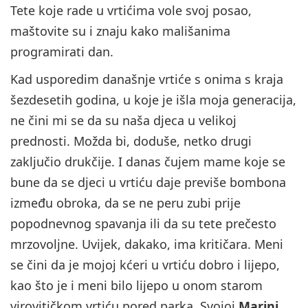
Tete koje rade u vrtićima vole svoj posao,
maštovite su i znaju kako mališanima
programirati dan.
Kad usporedim današnje vrtiće s onima s kraja
šezdesetih godina, u koje je išla moja generacija,
ne čini mi se da su naša djeca u velikoj
prednosti. Možda bi, doduše, netko drugi
zaključio drukčije. I danas čujem mame koje se
bune da se djeci u vrtiću daje previše bombona
između obroka, da se ne peru zubi prije
popodnevnog spavanja ili da su tete prečesto
mrzovoljne. Uvijek, dakako, ima kritičara. Meni
se čini da je mojoj kćeri u vrtiću dobro i lijepo,
kao što je i meni bilo lijepo u onom starom
virovitičkom vrtiću pored parka. Svojoj
Marini