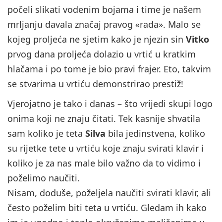
počeli slikati vodenim bojama i time je našem
mrljanju davala značaj pravog «rada». Malo se
kojeg proljeća ne sjetim kako je njezin sin
Vitko
prvog dana proljeća dolazio u vrtić u kratkim
hlačama i po tome je bio pravi frajer. Eto, takvim
se stvarima u vrtiću demonstrirao prestiž!
Vjerojatno je tako i danas – što vrijedi skupi logo
onima koji ne znaju čitati. Tek kasnije shvatila
sam koliko je teta
Silva
bila jedinstvena, koliko
su rijetke tete u vrtiću koje znaju svirati klavir i
koliko je za nas male bilo važno da to vidimo i
poželimo naučiti.
Nisam, doduše, poželjela naučiti svirati klavir, ali
često poželim biti teta u vrtiću. Gledam ih kako