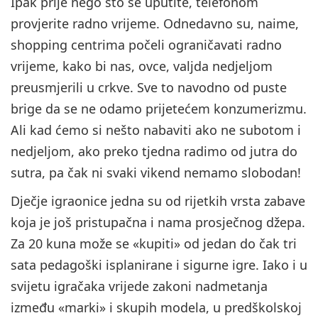
Ipak prije nego što se uputite, telefonom
provjerite radno vrijeme. Odnedavno su, naime,
shopping centrima počeli ograničavati radno
vrijeme, kako bi nas, ovce, valjda nedjeljom
preusmjerili u crkve. Sve to navodno od puste
brige da se ne odamo prijetećem konzumerizmu.
Ali kad ćemo si nešto nabaviti ako ne subotom i
nedjeljom, ako preko tjedna radimo od jutra do
sutra, pa čak ni svaki vikend nemamo slobodan!
Dječje igraonice jedna su od rijetkih vrsta zabave
koja je još pristupačna i nama prosječnog džepa.
Za 20 kuna može se «kupiti» od jedan do čak tri
sata pedagoški isplanirane i sigurne igre. Iako i u
svijetu igračaka vrijede zakoni nadmetanja
između «marki» i skupih modela, u predškolskoj