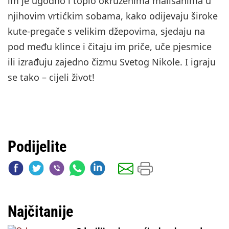
im je ugodno i toplo okruženima mališanima u
njihovim vrtićkim sobama, kako odijevaju široke
kute-pregače s velikim džepovima, sjedaju na
pod među klince i čitaju im priče, uče pjesmice
ili izrađuju zajedno čizmu Svetog Nikole. I igraju
se tako – cijeli život!
Podijelite
Najčitanije