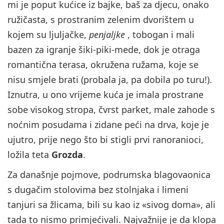
mi je poput kućice iz bajke, baš za djecu, onako
ružičasta, s prostranim zelenim dvorištem u
kojem su ljuljačke,
penjaljke
, tobogan i mali
bazen za igranje šiki-piki-mede, dok je otraga
romantična terasa, okružena ružama, koje se
nisu smjele brati (probala ja, pa dobila po turu!).
Iznutra, u ono vrijeme kuća je imala prostrane
sobe visokog stropa, čvrst parket, male zahode s
noćnim posudama i zidane peći na drva, koje je
ujutro, prije nego što bi stigli prvi ranoranioci,
ložila teta
Grozda
.
Za današnje pojmove, podrumska blagovaonica
s dugačim stolovima bez stolnjaka i limeni
tanjuri sa žlicama, bili su kao iz «sivog doma», ali
tada to nismo primjećivali. Najvažnije je da klopa