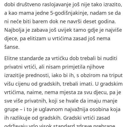
dobi društveno raslojavanje još nije tako izrazito,
a kao mama jedne 5-godišnjakinje, nadam se da
ni neće biti barem dok ne navrši deset godina.
Najbolja je zabava još uvijek tamo gdje je najviše
djece, pa elitizam u vrtićima zasad još nema
šanse.
Elitne standarde za vrtićku dob trebali bi nuditi
privatni vrtići, ali nisam primjetila njihove
izrazitije prednosti, iako bi ih, s obzirom na triput
višu cijenu od gradskih, trebali imati. U gradskim
vrtićima, naime, nema mjesta za svu djecu, pa je
sve više privatnih, koji se hvale da imaju manje
grupe – i to je uglavnom najvažnija osobina koja
ih razlikuje od gradskih. Gradski vrtići zasad
održavaju vrlo visok standard zdrave prehrane,