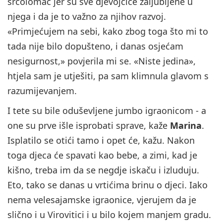
srcolomac jer su sve djevojčice zaljubljene u
njega i da je to važno za njihov razvoj.
«Primjećujem na sebi, kako zbog toga što mi to
tada nije bilo dopušteno, i danas osjećam
nesigurnost,» povjerila mi se. «Niste jedina»,
htjela sam je utješiti, pa sam klimnula glavom s
razumijevanjem.
I tete su bile oduševljene jumbo igraonicom - a
one su prve išle isprobati sprave, kaže
Marina
.
Isplatilo se otići tamo i opet će, kažu. Nakon
toga djeca će spavati kao bebe, a zimi, kad je
kišno, treba im da se negdje iskaču i izluduju.
Eto, tako se danas u vrtićima brinu o djeci. Iako
nema velesajamske igraonice, vjerujem da je
slično i u Virovitici i u bilo kojem manjem gradu.