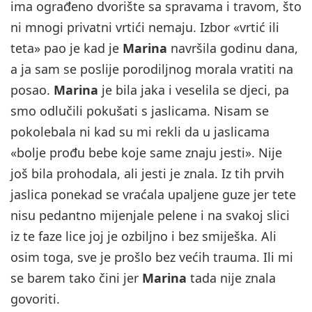
ima ograđeno dvorište sa spravama i travom, što
ni mnogi privatni vrtići nemaju. Izbor «vrtić ili
teta» pao je kad je
Marina
navršila godinu dana,
a ja sam se poslije porodiljnog morala vratiti na
posao.
Marina
je bila jaka i veselila se djeci, pa
smo odlučili pokušati s jaslicama. Nisam se
pokolebala ni kad su mi rekli da u jaslicama
«bolje prođu bebe koje same znaju jesti». Nije
još bila prohodala, ali jesti je znala. Iz tih prvih
jaslica ponekad se vraćala upaljene guze jer tete
nisu pedantno mijenjale pelene i na svakoj slici
iz te faze lice joj je ozbiljno i bez smiješka. Ali
osim toga, sve je prošlo bez većih trauma. Ili mi
se barem tako čini jer
Marina
tada nije znala
govoriti.