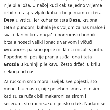
nije bila loša. U našoj kući čak se jedno vrijeme
ozbiljno raspravljalo kuha li bolje mama ili teta
Desa
u vrtiću. Jer kuharica teta
Desa
, krupna
teta s punđom, kuhala je s voljom za nas malce i
svaki dan bi kroz dugački podrumski hodnik
brzala noseći veliki lonac s varivom i vičući
«vroooće», pa smo joj se mi klinci micali s puta.
Popodne bi, poslije pranja suđa, ona i teta
Grozda
u kuhinji pile kavu, često držeći u krilu
nekoga od nas.
Za ručkom smo morali uvijek sve pojesti, što
mene, bucmastu, nije posebno smetalo, osim
kad su za ručak bili makaroni sa sirom i
šećerom, što mi nikako nije išlo u tek. Nadam se