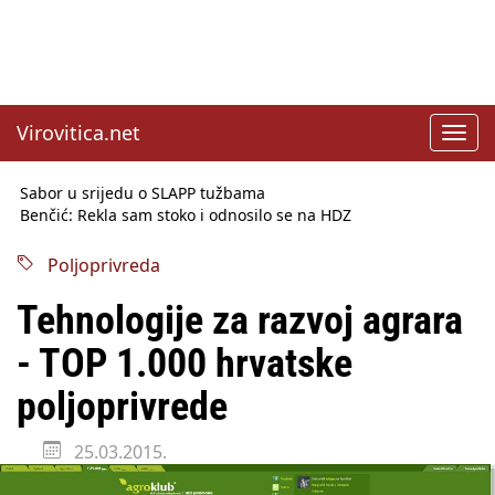
Virovitica.net
Toggl
navig
Sabor u srijedu o SLAPP tužbama
Benčić: Rekla sam stoko i odnosilo se na HDZ
Izmjene Zakona o visokom obrazovanju, profesori rade do 67.
godine
Poljoprivreda
Sindikati traže zaštitu plaća od inflacije, Ćorić pregovore
najavio za jesen
Tehnologije za razvoj agrara
Državni tajnik Rukavina: Hrvatska ima 3,6 milijuna birača
HŽ Infrastruktura: Nesreće na željezničkim prijelazima
- TOP 1.000 hrvatske
prepolovljene
Državni inspektorat opozvao Barebells pločicu - soft protein
poljoprivrede
bar Coco Choco
25.03.2015.