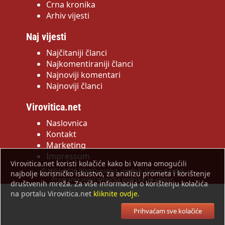
Crna kronika
Arhiv vijesti
Naj vijesti
Najčitaniji članci
Najkomentiraniji članci
Najnoviji komentari
Najnoviji članci
Virovitica.net
Naslovnica
Kontakt
Marketing
Impressum
Virovitica.net koristi kolačiće kako bi Vama omogućili
© 2001-2026 SINKO institut, urednik: Goran Gazdek
najbolje korisničko iskustvo, za analizu prometa i korištenje
Programiranje i tehnička podrška:
ie
-centar
društvenih mreža. Za više informacija o korištenju kolačića
na portalu Virovitica.net
kliknite ovdje
.