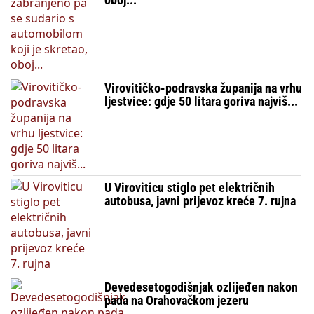
Virovitičko-podravska županija na vrhu
ljestvice: gdje 50 litara goriva najviš...
U Viroviticu stiglo pet električnih
autobusa, javni prijevoz kreće 7. rujna
Devedesetogodišnjak ozlijeđen nakon
pada na Orahovačkom jezeru