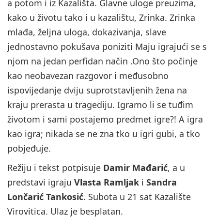
a potom i iz Kazališta. Glavne uloge preuzima,
kako u životu tako i u kazalištu, Zrinka. Zrinka
mlađa, željna uloga, dokazivanja, slave
jednostavno pokušava poniziti Maju igrajući se s
njom na jedan perfidan način .Ono što počinje
kao neobavezan razgovor i međusobno
ispovijedanje dviju suprotstavljenih žena na
kraju prerasta u tragediju. Igramo li se tuđim
životom i sami postajemo predmet igre?! A igra
kao igra; nikada se ne zna tko u igri gubi, a tko
pobjeđuje.
Režiju i tekst potpisuje
Damir Mađarić
, a u
predstavi igraju
Vlasta Ramljak
i
Sandra
Lončarić Tankosić
. Subota u 21 sat Kazalište
Virovitica. Ulaz je besplatan.