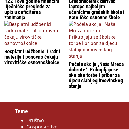
HZZ i ove godine financira
Gradonačelnik darivao
liječničke preglede za
laptope najboljim
upis u deficitarna
učenicima gradskih škola i
zanimanja
Katoličke osnovne škole
Besplatni udžbenici i radni
materijali ponovno čekaju
virovitičke osnovnoškolce
Počela akcija „Naša Mreža
dobrote“: Prikupljaju se
školske torbe i pribor za
djecu slabijeg imovinskog
stanja
Teme
Društvo
Gospodarstvo