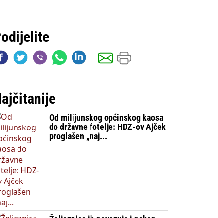
odijelite
ajčitanije
Od milijunskog općinskog kaosa
do državne fotelje: HDZ-ov Ajček
proglašen „naj...