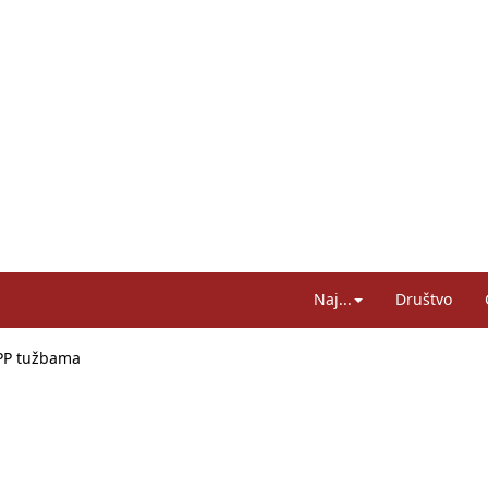
Naj...
Društvo
APP tužbama
ko i odnosilo se na HDZ
kom obrazovanju, profesori rade do 67. godine
 plaća od inflacije, Ćorić pregovore najavio za jesen
a: Hrvatska ima 3,6 milijuna birača
sreće na željezničkim prijelazima prepolovljene