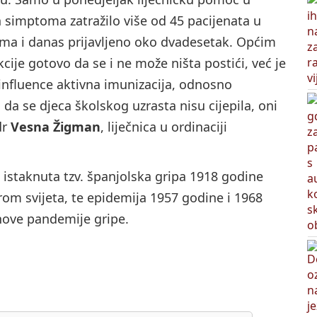
h simptoma zatražilo više od 45 pacijenata u
mima i danas prijavljeno oko dvadesetak. Općim
cije gotovo da se i ne može ništa postići, već je
influence aktivna imunizacija, odnosno
m da se djeca školskog uzrasta nisu cijepila, oni
dr
Vesna Žigman
, liječnica u ordinaciji
e istaknuta tzv. španjolska gripa 1918 godine
irom svijeta, te epidemija 1957 godine i 1968
 nove pandemije gripe.