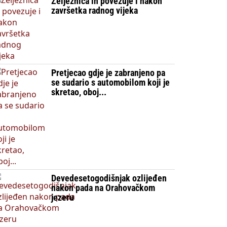
Željeznica ih povezuje i nakon
završetka radnog vijeka
Pretjecao gdje je zabranjeno pa
se sudario s automobilom koji je
skretao, oboj...
Devedesetogodišnjak ozlijeđen
nakon pada na Orahovačkom
jezeru