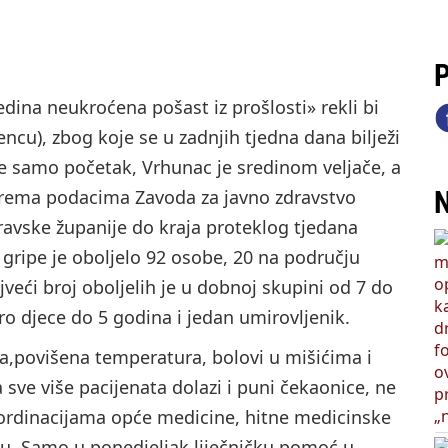
pozvao Barebells pločicu - soft protein bar Coco Choco
P
edina neukroćena pošast iz prošlosti» rekli bi
encu), zbog koje se u zadnjih tjedna dana bilježi
 je samo početak, Vrhunac je sredinom veljače, a
N
. Prema podacima Zavoda za javno zdravstvo
ravske županije do kraja proteklog tjedana
 gripe je oboljelo 92 osobe, 20 na području
jveći broj oboljelih je u dobnoj skupini od 7 do
ro djece do 5 godina i jedan umirovljenik.
lja,povišena temperatura, bolovi u mišićima i
sve više pacijenata dolazi i puni čekaonice, ne
ordinacijama opće medicine, hitne medicinske
cu. Samo u ponedjeljak liječničku pomoć u