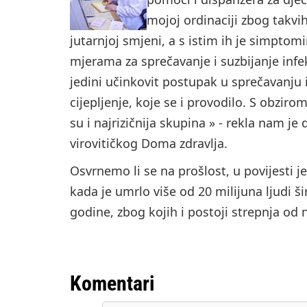
mojoj ordinaciji zbog takvi
jutarnjoj smjeni, a s istim ih je simpto
mjerama za sprečavanje i suzbijanje infek
jedini učinkovit postupak u sprečavanju 
cijepljenje, koje se i provodilo. S obziro
su i najrizičnija skupina » - rekla nam je 
virovitičkog Doma zdravlja.
Osvrnemo li se na prošlost, u povijesti j
kada je umrlo više od 20 milijuna ljudi š
godine, zbog kojih i postoji strepnja od
Komentari