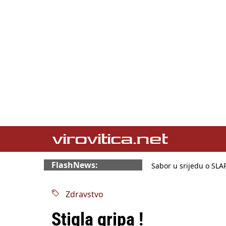
FlashNews:
Sabor u srijedu o SL
Benčić: Rekla sam sto
Izmjene Zakona o viso
Zdravstvo
Sindikati traže zaštitu
Državni tajnik Rukavin
Stigla gripa !
HŽ Infrastruktura: Ne