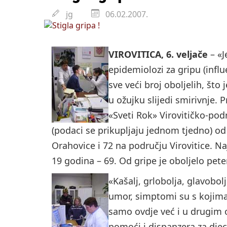
Državni inspektorat o
jg
06.02.2007.
VIROVITICA, 6. veljače
– «J
epidemiolozi za gripu (influ
sve veći broj oboljelih, što
u ožujku slijedi smirivnje
«Sveti Rok» Virovitičko-pod
(podaci se prikupljaju jednom tjedno) od
Orahovice i 72 na području Virovitice. Na
19 godina – 69. Od gripe je oboljelo pete
«Kašalj, grlobolja, glavobo
umor, simptomi su s kojima 
samo ovdje već i u drugim 
pomoći i dispanzera za dje