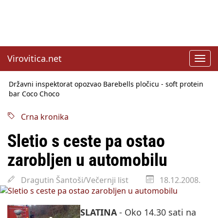
Virovitica.net
Toggl
navig
Državni inspektorat opozvao Barebells pločicu - soft protein
bar Coco Choco
Sabor u srijedu o SLAPP tužbama
Benčić: Rekla sam stoko i odnosilo se na HDZ
Izmjene Zakona o visokom obrazovanju, profesori rade do 67.
Crna kronika
godine
Sindikati traže zaštitu plaća od inflacije, Ćorić pregovore
Sletio s ceste pa ostao
najavio za jesen
Državni tajnik Rukavina: Hrvatska ima 3,6 milijuna birača
zarobljen u automobilu
HŽ Infrastruktura: Nesreće na željezničkim prijelazima
prepolovljene
Dragutin Šantoši/Večernji list
18.12.2008.
SLATINA
- Oko 14.30 sati na