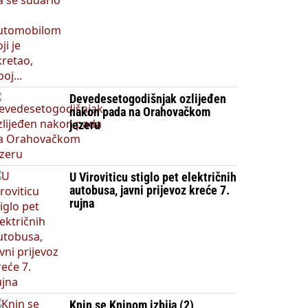
Devedesetogodišnjak ozlijeđen
nakon pada na Orahovačkom
jezeru
U Viroviticu stiglo pet električnih
autobusa, javni prijevoz kreće 7.
rujna
Knin se Kninom izbija (2)