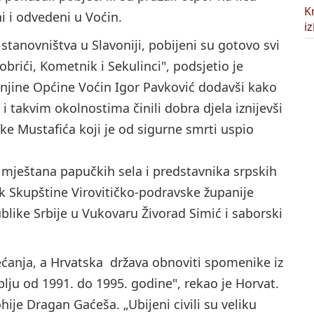
ni i odvedeni u Voćin.
 stanovništva u Slavoniji, pobijeni su gotovo svi
obrići, Kometnik i Sekulinci", podsjetio je
njine Općine Voćin Igor Pavković dodavši kako
u i takvim okolnostima činili dobra djela iznijevši
e Mustafića koji je od sigurne smrti uspio
mještana papučkih sela i predstavnika srpskih
ik Skupštine Virovitičko-podravske županije
like Srbije u Vukovaru Živorad Simić i saborski
ećanja, a Hrvatska država obnoviti spomenike iz
lju od 1991. do 1995. godine", rekao je Horvat.
hije Dragan Gaćeša. „Ubijeni civili su veliku