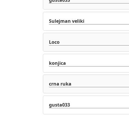
gusta033
Sulejman veliki
Loco
konjica
crna ruka
gusta033