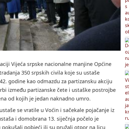
ciji Vijeća srpske nacionalne manjine Općine
tradanja 350 srpskih civila koje su ustaše
 1942. godine kao odmazdu za partizansku akciju
rbi između partizanske čete i ustaške postrojbe
jena od kojih je jedan naknadno umro.
staše se vratile u Voćin i sačekale pojačanje iz
k ustaša i domobrana 13. siječnja počelo je
pokušali pobjeći ili su pružali otpor na licu