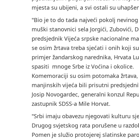
mjesta su ubijeni, a svi ostali su uhapše
"Bio je to do tada najveći pokolj nevinog
muški stanovnici sela Jorgići, Zubovići, D
predsjednik Vijeća srpske nacionalne ma
se osim žrtava treba sjećati i onih koji s
primjer žandarskog narednika, Hrvata Luk
spasiti mnoge Srbe iz Voćina i okolice.
Komemoraciji su osim potomaka žrtava, 
manjinskih vijeća bili prisutni predsjedn
Josip Novogardec, generalni konzul Repub
zastupnik SDSS-a Mile Horvat.
"Srbi imaju obavezu njegovati kulturu sj
Drugog svjetskog rata porušene u razdob
Pomen je služio protojerej slatinske paro