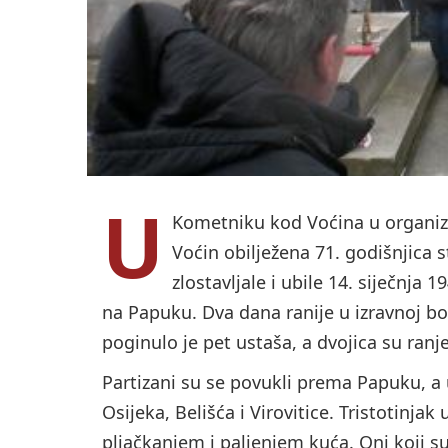
U
Kometniku kod Voćina u organiza
Voćin obilježena 71. godišnjica s
zlostavljale i ubile 14. siječnja
na Papuku. Dva dana ranije u izravnoj bo
poginulo je pet ustaša, a dvojica su ran
Partizani su se povukli prema Papuku, a u
Osijeka, Belišća i Virovitice. Tristotinja
pljačkanjem i paljenjem kuća. Oni koji su 