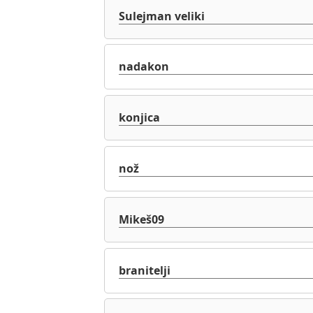
Sulejman veliki
nadakon
konjica
nož
Mikeš09
branitelji