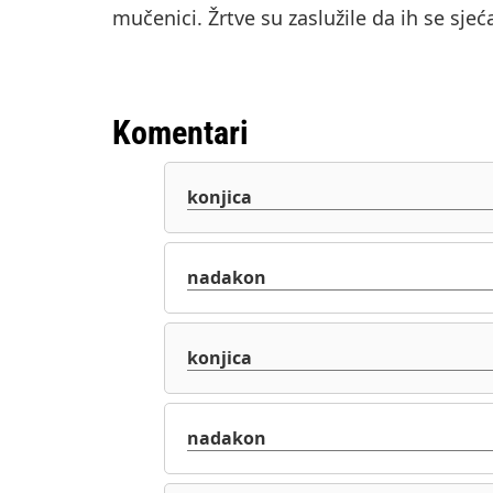
mučenici. Žrtve su zaslužile da ih se sj
Komentari
konjica
nadakon
konjica
nadakon