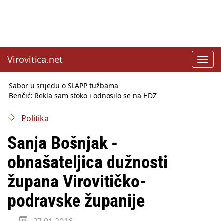
Virovitica.net
Toggl
navig
Sabor u srijedu o SLAPP tužbama
Benčić: Rekla sam stoko i odnosilo se na HDZ
Izmjene Zakona o visokom obrazovanju, profesori rade do 67.
godine
Politika
Sindikati traže zaštitu plaća od inflacije, Ćorić pregovore
najavio za jesen
Sanja Bošnjak -
Državni tajnik Rukavina: Hrvatska ima 3,6 milijuna birača
HŽ Infrastruktura: Nesreće na željezničkim prijelazima
obnašateljica dužnosti
prepolovljene
Državni inspektorat opozvao Barebells pločicu - soft protein
župana Virovitičko-
bar Coco Choco
podravske županije
27.01.2016.