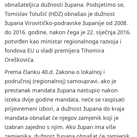
obnašateljica dužnosti župana. Podsjetimo se,
Tomislav Tolušić (HDZ) obnašao je dužnost
župana Virovitičko-podravske županije od 2008.
do 2016. godine, nakon čega je 22. siječnja 2016.
potvrđen kao ministar regionalnoga razvoja i
fondova EU u vladi premijera Tihomira
Oreškovića.
Prema članku 40.d. Zakona o lokalnoj i
područnoj (regionalnoj) samoupravi, ako je
prestanak mandata župana nastupio nakon
isteka dvije godine mandata, neće se raspisati
prijevremeni izbori, a dužnost župana do kraja
mandata obnašat će njegov zamjenik koji je
izabran zajedno s njim. Ako župan ima više
zamjenika, dužnost župana obnašat će zamjenik