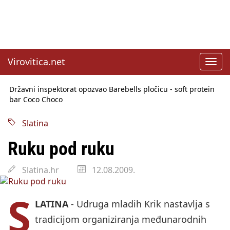
Virovitica.net
Toggl
navig
Državni inspektorat opozvao Barebells pločicu - soft protein
bar Coco Choco
Sabor u srijedu o SLAPP tužbama
Benčić: Rekla sam stoko i odnosilo se na HDZ
Izmjene Zakona o visokom obrazovanju, profesori rade do 67.
Slatina
godine
Sindikati traže zaštitu plaća od inflacije, Ćorić pregovore
Ruku pod ruku
najavio za jesen
Državni tajnik Rukavina: Hrvatska ima 3,6 milijuna birača
HŽ Infrastruktura: Nesreće na željezničkim prijelazima
Slatina.hr
12.08.2009.
prepolovljene
S
LATINA
- Udruga mladih Krik nastavlja s
tradicijom organiziranja međunarodnih