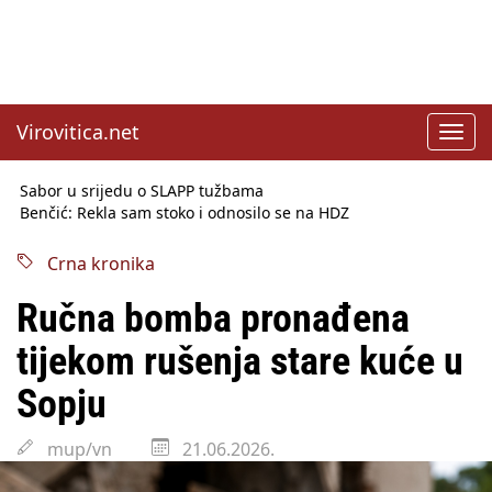
Virovitica.net
Toggl
navig
Sabor u srijedu o SLAPP tužbama
Benčić: Rekla sam stoko i odnosilo se na HDZ
Izmjene Zakona o visokom obrazovanju, profesori rade do 67.
godine
Crna kronika
Sindikati traže zaštitu plaća od inflacije, Ćorić pregovore
najavio za jesen
Ručna bomba pronađena
Državni tajnik Rukavina: Hrvatska ima 3,6 milijuna birača
HŽ Infrastruktura: Nesreće na željezničkim prijelazima
tijekom rušenja stare kuće u
prepolovljene
Državni inspektorat opozvao Barebells pločicu - soft protein
Sopju
bar Coco Choco
mup/vn
21.06.2026.