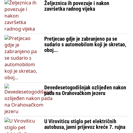
Željeznica ih povezuje i nakon
završetka radnog vijeka
Pretjecao gdje je zabranjeno pa se
sudario s automobilom koji je skretao,
oboj...
Devedesetogodišnjak ozlijeđen nakon
pada na Orahovačkom jezeru
U Viroviticu stiglo pet električnih
autobusa, javni prijevoz kreće 7. rujna