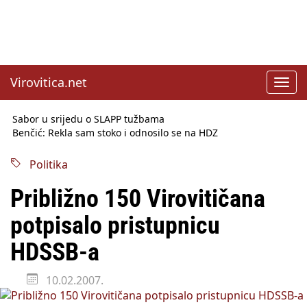
Virovitica.net
Toggl
navig
Sabor u srijedu o SLAPP tužbama
Benčić: Rekla sam stoko i odnosilo se na HDZ
Izmjene Zakona o visokom obrazovanju, profesori rade do 67.
godine
Politika
Sindikati traže zaštitu plaća od inflacije, Ćorić pregovore
najavio za jesen
Približno 150 Virovitičana
Državni tajnik Rukavina: Hrvatska ima 3,6 milijuna birača
HŽ Infrastruktura: Nesreće na željezničkim prijelazima
potpisalo pristupnicu
prepolovljene
Državni inspektorat opozvao Barebells pločicu - soft protein
HDSSB-a
bar Coco Choco
10.02.2007.