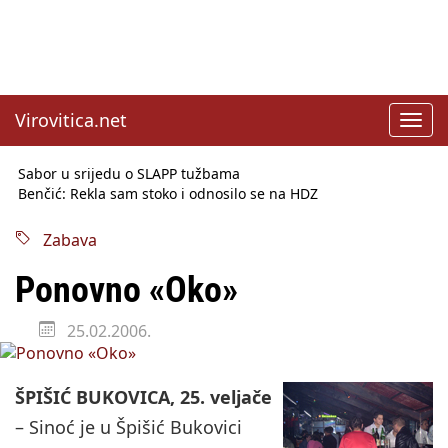
Virovitica.net
Toggl
navig
Sabor u srijedu o SLAPP tužbama
Benčić: Rekla sam stoko i odnosilo se na HDZ
Izmjene Zakona o visokom obrazovanju, profesori rade do 67.
godine
Zabava
Sindikati traže zaštitu plaća od inflacije, Ćorić pregovore
najavio za jesen
Ponovno «Oko»
Državni tajnik Rukavina: Hrvatska ima 3,6 milijuna birača
HŽ Infrastruktura: Nesreće na željezničkim prijelazima
25.02.2006.
prepolovljene
Državni inspektorat opozvao Barebells pločicu - soft protein
bar Coco Choco
ŠPIŠIĆ BUKOVICA, 25. veljače
– Sinoć je u Špišić Bukovici