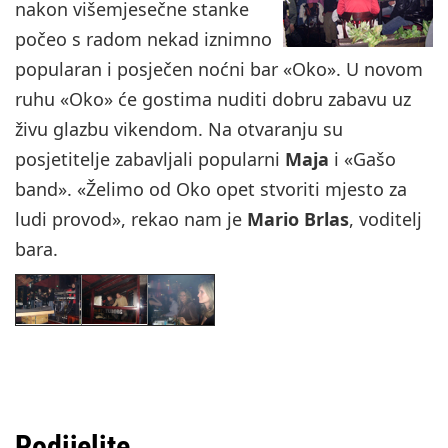
nakon višemjesečne stanke
počeo s radom nekad iznimno
popularan i posječen noćni bar «Oko». U novom
ruhu «Oko» će gostima nuditi dobru zabavu uz
živu glazbu vikendom. Na otvaranju su
posjetitelje zabavljali popularni
Maja
i «Gašo
band». «Želimo od Oko opet stvoriti mjesto za
ludi provod», rekao nam je
Mario Brlas
, voditelj
bara.
Podijelite