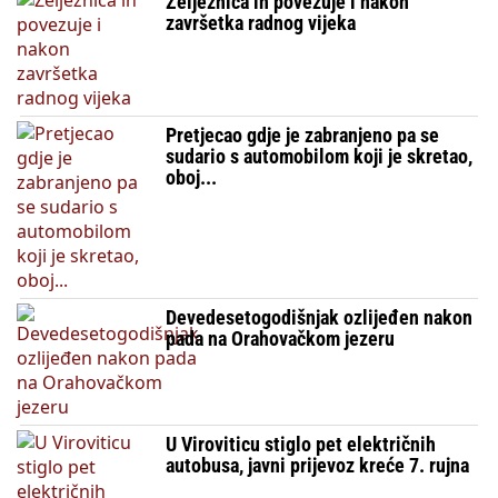
Željeznica ih povezuje i nakon
završetka radnog vijeka
Pretjecao gdje je zabranjeno pa se
sudario s automobilom koji je skretao,
oboj...
Devedesetogodišnjak ozlijeđen nakon
pada na Orahovačkom jezeru
U Viroviticu stiglo pet električnih
autobusa, javni prijevoz kreće 7. rujna