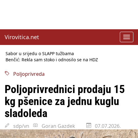
Virovitica.net
Toggl
navig
Sabor u srijedu o SLAPP tužbama
Benčić: Rekla sam stoko i odnosilo se na HDZ
Izmjene Zakona o visokom obrazovanju, profesori rade do 67.
godine
Poljoprivreda
Sindikati traže zaštitu plaća od inflacije, Ćorić pregovore
najavio za jesen
Poljoprivrednici prodaju 15
Državni tajnik Rukavina: Hrvatska ima 3,6 milijuna birača
HŽ Infrastruktura: Nesreće na željezničkim prijelazima
kg pšenice za jednu kuglu
prepolovljene
Državni inspektorat opozvao Barebells pločicu - soft protein
sladoleda
bar Coco Choco
sdp/vn
Goran Gazdek
07.07.2026.