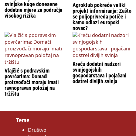
svinjske kuge donesene
Agroklub pokreće veliki
dodatne mjere za područja
projekt informiranja: Zašto
visokog rizika
se poljoprivreda potiče i
kamo odlazi europski
novac?
Kreću dodatni nadzori
svinjogojskih
Vlajčić s podravskim
gospodarstava i pojačani
povrćarima: Domaći
odstrel divljih svinja
proizvođači moraju imati
ravnopravan položaj na
tržištu
Teme
Društvo