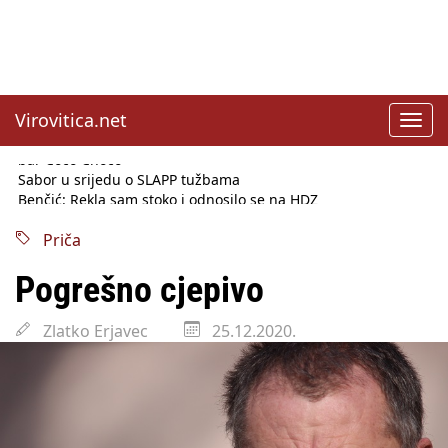
Virovitica.net
Toggl
navig
Sabor u srijedu o SLAPP tužbama
Benčić: Rekla sam stoko i odnosilo se na HDZ
Izmjene Zakona o visokom obrazovanju, profesori rade do 67.
godine
Priča
Sindikati traže zaštitu plaća od inflacije, Ćorić pregovore
najavio za jesen
Pogrešno cjepivo
Državni tajnik Rukavina: Hrvatska ima 3,6 milijuna birača
HŽ Infrastruktura: Nesreće na željezničkim prijelazima
Zlatko Erjavec
25.12.2020.
prepolovljene
Državni inspektorat opozvao Barebells pločicu - soft protein
bar Coco Choco