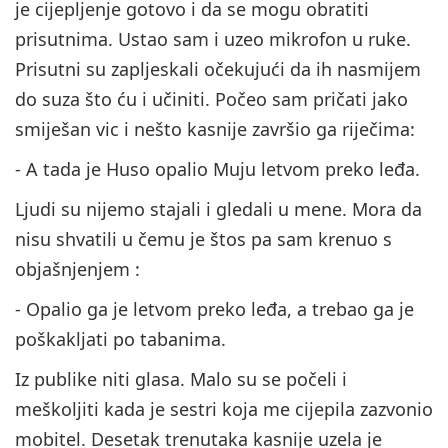
je cijepljenje gotovo i da se mogu obratiti
prisutnima. Ustao sam i uzeo mikrofon u ruke.
Prisutni su zapljeskali očekujući da ih nasmijem
do suza što ću i učiniti. Počeo sam pričati jako
smiješan vic i nešto kasnije završio ga riječima:
- A tada je Huso opalio Muju letvom preko leđa.
Ljudi su nijemo stajali i gledali u mene. Mora da
nisu shvatili u čemu je štos pa sam krenuo s
objašnjenjem :
- Opalio ga je letvom preko leđa, a trebao ga je
poškakljati po tabanima.
Iz publike niti glasa. Malo su se počeli i
meškoljiti kada je sestri koja me cijepila zazvonio
mobitel. Desetak trenutaka kasnije uzela je