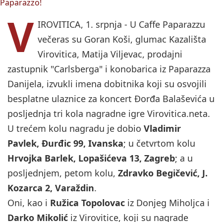
V
IROVITICA, 1. srpnja - U Caffe Paparazzu
večeras su Goran Koši, glumac Kazališta
Virovitica, Matija Viljevac, prodajni
zastupnik "Carlsberga" i konobarica iz Paparazza
Danijela, izvukli imena dobitnika koji su osvojili
besplatne ulaznice za koncert Đorđa Balaševića u
posljednja tri kola nagradne igre Virovitica.neta.
U trećem kolu nagradu je dobio
Vladimir
Pavlek, Đurđic 99, Ivanska
; u četvrtom kolu
Hrvojka Barlek, Lopašićeva 13, Zagreb
; a u
posljednjem, petom kolu,
Zdravko Begičević, J.
Kozarca 2, Varaždin
.
Oni, kao i
Ružica Topolovac
iz Donjeg Miholjca i
Darko Mikolić
iz Virovitice, koji su nagrade