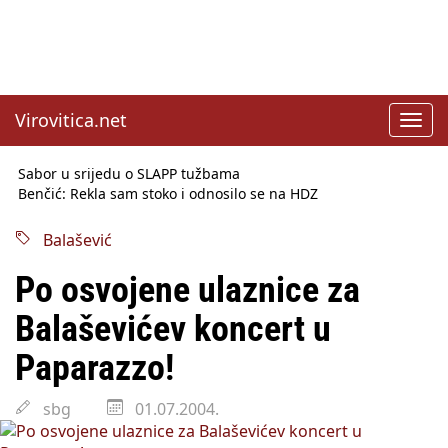
Virovitica.net
Toggl
navig
Sabor u srijedu o SLAPP tužbama
Benčić: Rekla sam stoko i odnosilo se na HDZ
Izmjene Zakona o visokom obrazovanju, profesori rade do 67.
godine
Balašević
Sindikati traže zaštitu plaća od inflacije, Ćorić pregovore
najavio za jesen
Po osvojene ulaznice za
Državni tajnik Rukavina: Hrvatska ima 3,6 milijuna birača
HŽ Infrastruktura: Nesreće na željezničkim prijelazima
Balaševićev koncert u
prepolovljene
Državni inspektorat opozvao Barebells pločicu - soft protein
Paparazzo!
bar Coco Choco
sbg
01.07.2004.