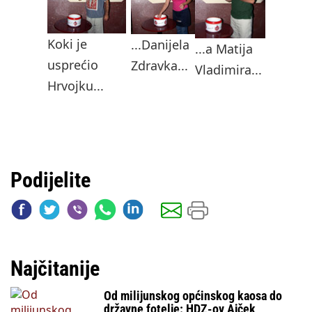
Koki je
...Danijela
...a Matija
usprećio
Zdravka...
Vladimira...
Hrvojku...
Podijelite
Najčitanije
Od milijunskog općinskog kaosa do
državne fotelje: HDZ-ov Ajček