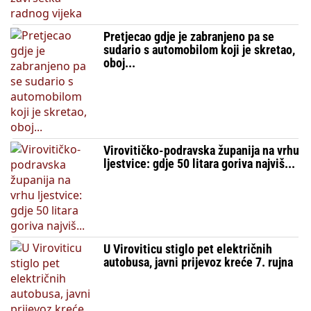
Pretjecao gdje je zabranjeno pa se
sudario s automobilom koji je skretao,
oboj...
Virovitičko-podravska županija na vrhu
ljestvice: gdje 50 litara goriva najviš...
U Viroviticu stiglo pet električnih
autobusa, javni prijevoz kreće 7. rujna