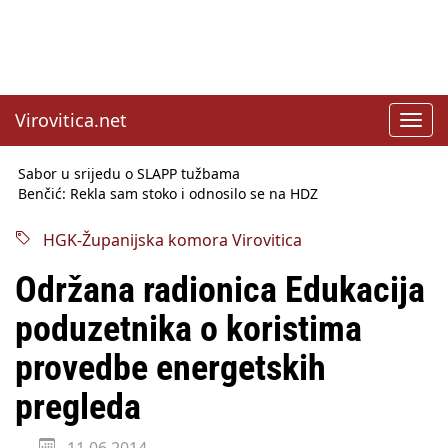
Virovitica.net
Toggl
navig
Sabor u srijedu o SLAPP tužbama
Benčić: Rekla sam stoko i odnosilo se na HDZ
Izmjene Zakona o visokom obrazovanju, profesori rade do 67.
godine
HGK-Županijska komora Virovitica
Sindikati traže zaštitu plaća od inflacije, Ćorić pregovore
najavio za jesen
Održana radionica Edukacija
Državni tajnik Rukavina: Hrvatska ima 3,6 milijuna birača
HŽ Infrastruktura: Nesreće na željezničkim prijelazima
poduzetnika o koristima
prepolovljene
Državni inspektorat opozvao Barebells pločicu - soft protein
provedbe energetskih
bar Coco Choco
pregleda
11.06.2014.