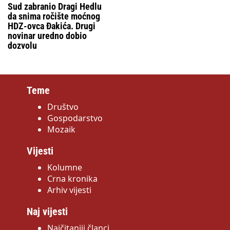
Sud zabranio Dragi Hedlu
da snima ročište moćnog
HDZ-ovca Đakića. Drugi
novinar uredno dobio
dozvolu
Teme
Društvo
Gospodarstvo
Mozaik
Vijesti
Kolumne
Crna kronika
Arhiv vijesti
Naj vijesti
Najčitaniji članci