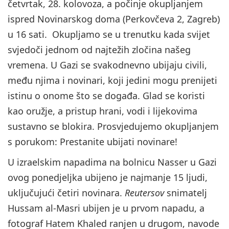
četvrtak, 28. kolovoza, a počinje okupljanjem
ispred Novinarskog doma (Perkovčeva 2, Zagreb)
u 16 sati. Okupljamo se u trenutku kada svijet
svjedoči jednom od najtežih zločina našeg
vremena. U Gazi se svakodnevno ubijaju civili,
među njima i novinari, koji jedini mogu prenijeti
istinu o onome što se događa. Glad se koristi
kao oružje, a pristup hrani, vodi i lijekovima
sustavno se blokira. Prosvjedujemo okupljanjem
s porukom: Prestanite ubijati novinare!
U izraelskim napadima na bolnicu Nasser u Gazi
ovog ponedjeljka ubijeno je najmanje 15 ljudi,
uključujući četiri novinara.
Reutersov
snimatelj
Hussam al-Masri ubijen je u prvom napadu, a
fotograf Hatem Khaled ranjen u drugom, navode