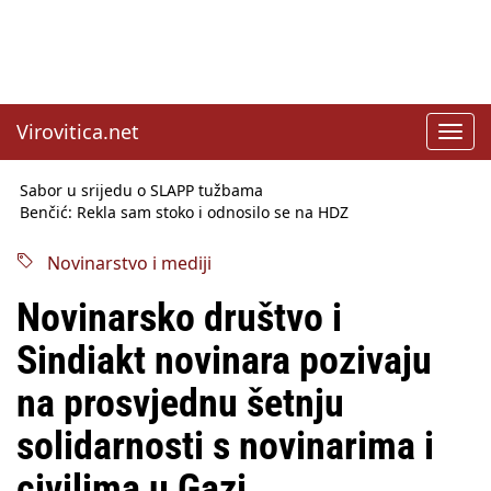
Virovitica.net
Toggl
navig
Sabor u srijedu o SLAPP tužbama
Benčić: Rekla sam stoko i odnosilo se na HDZ
Izmjene Zakona o visokom obrazovanju, profesori rade do 67.
godine
Novinarstvo i mediji
Sindikati traže zaštitu plaća od inflacije, Ćorić pregovore
najavio za jesen
Novinarsko društvo i
Državni tajnik Rukavina: Hrvatska ima 3,6 milijuna birača
HŽ Infrastruktura: Nesreće na željezničkim prijelazima
Sindiakt novinara pozivaju
prepolovljene
Državni inspektorat opozvao Barebells pločicu - soft protein
na prosvjednu šetnju
bar Coco Choco
solidarnosti s novinarima i
civilima u Gazi