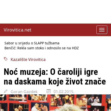
Virovitica.net
Toggl
navig
Sabor u srijedu o SLAPP tužbama
Benčić: Rekla sam stoko i odnosilo se na HDZ
Izmjene Zakona o visokom obrazovanju, profesori rade do 67.
godine
Kazalište Virovitica
Sindikati traže zaštitu plaća od inflacije, Ćorić pregovore
najavio za jesen
Noć muzeja: O čaroliji igre
Državni tajnik Rukavina: Hrvatska ima 3,6 milijuna birača
HŽ Infrastruktura: Nesreće na željezničkim prijelazima
na daskama koje život znače
prepolovljene
Državni inspektorat opozvao Barebells pločicu - soft protein
Goran Gazdek
01.02.2015.
bar Coco Choco