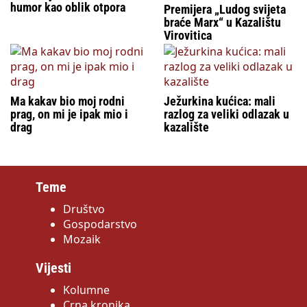
humor kao oblik otpora
Premijera „Ludog svijeta
braće Marx“ u Kazalištu
Virovitica
Ma kakav bio moj rodni
Ježurkina kućica: mali
prag, on mi je ipak mio i
razlog za veliki odlazak u
drag
kazalište
Teme
Društvo
Gospodarstvo
Mozaik
Vijesti
Kolumne
Crna kronika