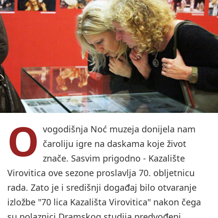
O
vogodišnja Noć muzeja donijela nam
čaroliju igre na daskama koje život
znače. Sasvim prigodno - Kazalište
Virovitica ove sezone proslavlja 70. obljetnicu
rada. Zato je i središnji događaj bilo otvaranje
izložbe "70 lica Kazališta Virovitica" nakon čega
su polaznici Dramskog studija predvođeni