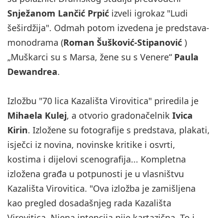
Snježanom Lančić Prpić
izveli igrokaz "Ludi
šeširdžija". Odmah potom izvedena je predstava-
monodrama (
Roman Šušković-Stipanović
)
„Muškarci su s Marsa, žene su s Venere“
Paula
Dewandrea
.
Izložbu "70 lica Kazališta Virovitica" priredila je
Mihaela Kulej
, a otvorio gradonačelnik
Ivica
Kirin
. Izložene su fotografije s predstava, plakati,
isječci iz novina, novinske kritike i osvrti,
kostima i dijelovi scenografija... Kompletna
izložena građa u potpunosti je u vlasništvu
Kazališta Virovitica. "Ova izložba je zamišljena
kao pregled dosadašnjeg rada Kazališta
Virovitica. Njena intencija nije kartazična. To i