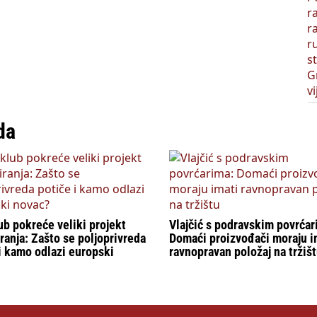
da
b pokreće veliki projekt
Vlajčić s podravskim povrćar
ranja: Zašto se poljoprivreda
Domaći proizvođači moraju i
i kamo odlazi europski
ravnopravan položaj na tržiš