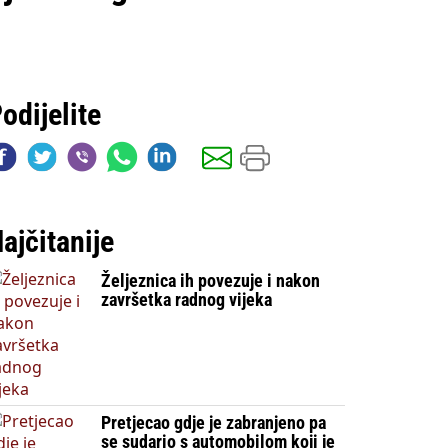
odijelite
ajčitanije
Željeznica ih povezuje i nakon
završetka radnog vijeka
Pretjecao gdje je zabranjeno pa
se sudario s automobilom koji je