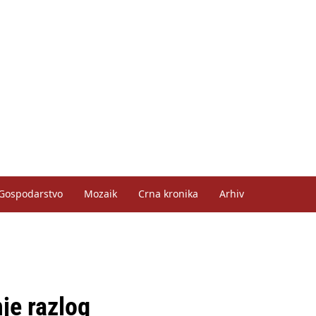
Gospodarstvo
Mozaik
Crna kronika
Arhiv
je razlog