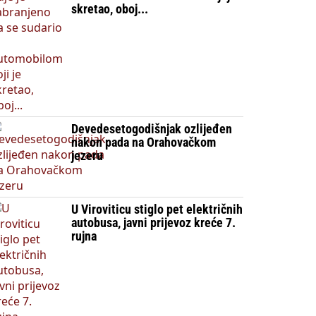
skretao, oboj...
Devedesetogodišnjak ozlijeđen
nakon pada na Orahovačkom
jezeru
U Viroviticu stiglo pet električnih
autobusa, javni prijevoz kreće 7.
rujna