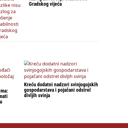
Gradskog vijeća
Kreću dodatni nadzori svinjogojskih
gospodarstava i pojačani odstrel
ima:
divljih svinja
mati
tu