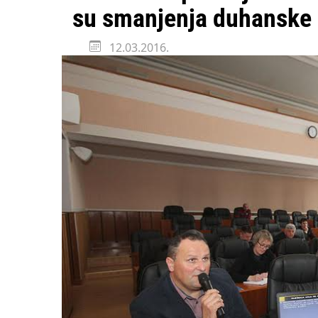
Državni inspektorat o
su smanjenja duhanske 
12.03.2016.