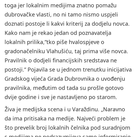
toga jer lokalnim medijima znatno pomažu
dubrovačke vlasti, no ni tamo nismo uspjeli
doznati postoje li kakvi kriterij za dodjelu novca.
Kako nam je rekao jedan od poznavatelja
lokalnih prilika,“tko piše hvalospjeve o
gradonačelniku Vlahušiću, taj prima više novca.
Pravilnik o dodjeli financijskih sredstava ne
postoji.“ Pojavila se u jednom trenutku inicijativa
Gradskog vijeća Grada Dubrovnika o uvođenju
pravilnika, međutim od tada su prošle gotovo
dvije godine i sve je nastavljeno po starom.
Živa je medijska scena i u Varaždinu. „Naravno
da ima pritisaka na medije. Najveći problem je
što prevelik broj lokalnih čelnika pod suradnjom
s medijima ne podrazumijeva samo informiranje