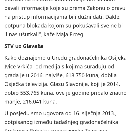
davali informacije koje su prema Zakonu o pravu
na pristup informacijama bili dužni dati. Dakle,
potpuna blokada kojom su pokušavali sve ne bi
li nas ušutkali“, kaže Maja Erceg.
STV uz Glavaša
Kako doznajemo u Uredu gradonačelnika Osijeka
Ivice Vrkića, od medija s kojima surađuju od
grada je u 2016. najviše, 618.750 kuna, dobila
Osječka televizija. Glasu Slavonije, koji je 2014.
dobio 553.765 kuna, ove je godine pripalo znatno
manje, 216.041 kuna.
U posjedu smo ugovora od 16. siječnja 2013.,
potpisanog između tadašnjeg gradonačelnika
Krešimira Bubala i predstavnika Televizija