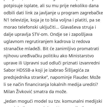
potpisuje isplate, ali su mu prije nekoliko dana
odbili dati link za javljanje u program zagrebačke
N1 televizije, koja je to bila voljna i platiti, pa se
morao telefonski uključiti... Glavaševa struja i
dalje upravlja STV-om. Ondje se i zapošljava
uglavnom regrutiranjem kadrova iz redova
stranačke mladeži. Bit će zanimljivo promatrati
njihovu uređivačku politiku ako Ministarstvo
uprave ili Upravni sud odluči priznati izvanredni
Sabor HDSSB-a koji je izabrao Šišljagića za
predsjednika stranke“, napominje Flauder. Može
li se način financiranja lokalnih medija urediti?
Milan Živković smatra da može.
„Jedan mogući model su tzv. komunalni medijski