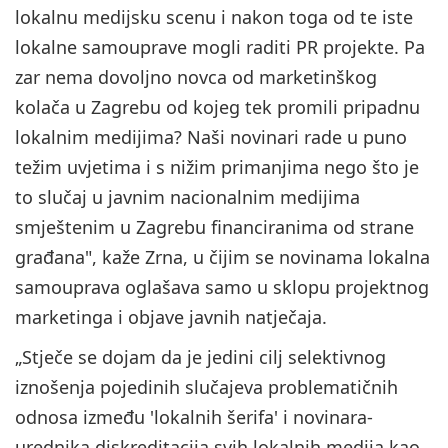
lokalnu medijsku scenu i nakon toga od te iste
lokalne samouprave mogli raditi PR projekte. Pa
zar nema dovoljno novca od marketinškog
kolača u Zagrebu od kojeg tek promili pripadnu
lokalnim medijima? Naši novinari rade u puno
težim uvjetima i s nižim primanjima nego što je
to slučaj u javnim nacionalnim medijima
smještenim u Zagrebu financiranima od strane
građana", kaže Zrna, u čijim se novinama lokalna
samouprava oglašava samo u sklopu projektnog
marketinga i objave javnih natječaja.
„Stječe se dojam da je jedini cilj selektivnog
iznošenja pojedinih slučajeva problematičnih
odnosa između 'lokalnih šerifa' i novinara-
urednika diskreditacija svih lokalnih medija kao