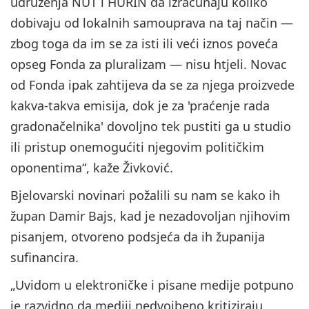
udruženja NUT i HURIN da izračunaju koliko
dobivaju od lokalnih samouprava na taj način —
zbog toga da im se za isti ili veći iznos poveća
opseg Fonda za pluralizam — nisu htjeli. Novac
od Fonda ipak zahtijeva da se za njega proizvede
kakva-takva emisija, dok je za 'praćenje rada
gradonačelnika' dovoljno tek pustiti ga u studio
ili pristup onemogućiti njegovim političkim
oponentima“, kaže Živković.
Bjelovarski novinari požalili su nam se kako ih
župan Damir Bajs, kad je nezadovoljan njihovim
pisanjem, otvoreno podsjeća da ih županija
sufinancira.
„Uvidom u elektroničke i pisane medije potpuno
je razvidno da mediji nedvojbeno kritiziraju