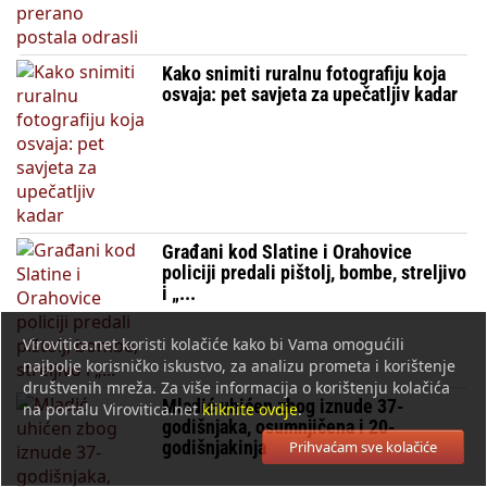
Kako snimiti ruralnu fotografiju koja
osvaja: pet savjeta za upečatljiv kadar
Građani kod Slatine i Orahovice
policiji predali pištolj, bombe, streljivo
i „...
Virovitica.net koristi kolačiće kako bi Vama omogućili
najbolje korisničko iskustvo, za analizu prometa i korištenje
društvenih mreža. Za više informacija o korištenju kolačića
Mladić uhićen zbog iznude 37-
na portalu Virovitica.net
kliknite ovdje
.
godišnjaka, osumnjičena i 20-
godišnjakinja