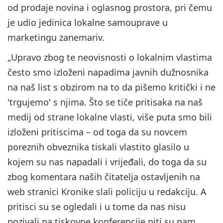
od prodaje novina i oglasnog prostora, pri čemu
je udio jedinica lokalne samouprave u
marketingu zanemariv.
„Upravo zbog te neovisnosti o lokalnim vlastima
često smo izloženi napadima javnih dužnosnika
na naš list s obzirom na to da pišemo kritički i ne
'trgujemo' s njima. Što se tiče pritisaka na naš
medij od strane lokalne vlasti, više puta smo bili
izloženi pritiscima – od toga da su novcem
poreznih obveznika tiskali vlastito glasilo u
kojem su nas napadali i vrijeđali, do toga da su
zbog komentara naših čitatelja ostavljenih na
web stranici Kronike slali policiju u redakciju. A
pritisci su se ogledali i u tome da nas nisu
pozivali na tiskovne konferencije niti su nam