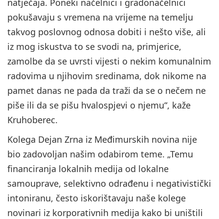
natječaja. Poneki načelnici i gradonačelnici
pokušavaju s vremena na vrijeme na temelju
takvog poslovnog odnosa dobiti i nešto više, ali
iz mog iskustva to se svodi na, primjerice,
zamolbe da se uvrsti vijesti o nekim komunalnim
radovima u njihovim sredinama, dok nikome na
pamet danas ne pada da traži da se o nečem ne
piše ili da se pišu hvalospjevi o njemu“, kaže
Kruhoberec.
Kolega Dejan Zrna iz Međimurskih novina nije
bio zadovoljan našim odabirom teme. „Temu
financiranja lokalnih medija od lokalne
samouprave, selektivno odrađenu i negativistički
intoniranu, često iskorištavaju naše kolege
novinari iz korporativnih medija kako bi uništili