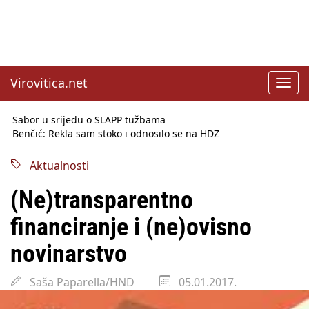
Virovitica.net
Toggl
navig
Sabor u srijedu o SLAPP tužbama
Benčić: Rekla sam stoko i odnosilo se na HDZ
Izmjene Zakona o visokom obrazovanju, profesori rade do 67.
godine
Aktualnosti
Sindikati traže zaštitu plaća od inflacije, Ćorić pregovore
najavio za jesen
(Ne)transparentno
Državni tajnik Rukavina: Hrvatska ima 3,6 milijuna birača
HŽ Infrastruktura: Nesreće na željezničkim prijelazima
financiranje i (ne)ovisno
prepolovljene
Državni inspektorat opozvao Barebells pločicu - soft protein
novinarstvo
bar Coco Choco
Saša Paparella/HND
05.01.2017.