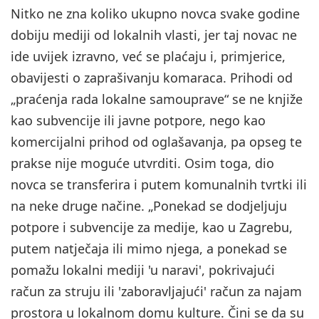
Nitko ne zna koliko ukupno novca svake godine
dobiju mediji od lokalnih vlasti, jer taj novac ne
ide uvijek izravno, već se plaćaju i, primjerice,
obavijesti o zaprašivanju komaraca. Prihodi od
„praćenja rada lokalne samouprave“ se ne knjiže
kao subvencije ili javne potpore, nego kao
komercijalni prihod od oglašavanja, pa opseg te
prakse nije moguće utvrditi. Osim toga, dio
novca se transferira i putem komunalnih tvrtki ili
na neke druge načine. „Ponekad se dodjeljuju
potpore i subvencije za medije, kao u Zagrebu,
putem natječaja ili mimo njega, a ponekad se
pomažu lokalni mediji 'u naravi', pokrivajući
račun za struju ili 'zaboravljajući' račun za najam
prostora u lokalnom domu kulture. Čini se da su