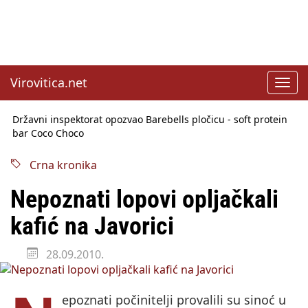
Virovitica.net
Toggl
navig
Državni inspektorat opozvao Barebells pločicu - soft protein
bar Coco Choco
Sabor u srijedu o SLAPP tužbama
Benčić: Rekla sam stoko i odnosilo se na HDZ
Izmjene Zakona o visokom obrazovanju, profesori rade do 67.
Crna kronika
godine
Sindikati traže zaštitu plaća od inflacije, Ćorić pregovore
Nepoznati lopovi opljačkali
najavio za jesen
Državni tajnik Rukavina: Hrvatska ima 3,6 milijuna birača
kafić na Javorici
HŽ Infrastruktura: Nesreće na željezničkim prijelazima
prepolovljene
28.09.2010.
epoznati počinitelji provalili su sinoć u