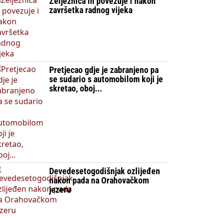
Željeznica ih povezuje i nakon
završetka radnog vijeka
Pretjecao gdje je zabranjeno pa
se sudario s automobilom koji je
skretao, oboj...
Devedesetogodišnjak ozlijeđen
nakon pada na Orahovačkom
jezeru