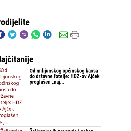
odijelite
ajčitanije
Od milijunskog općinskog kaosa
do državne fotelje: HDZ-ov Ajček
proglašen „naj...