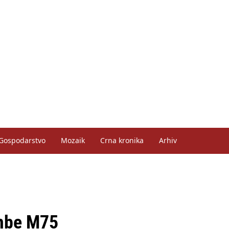
Gospodarstvo
Mozaik
Crna kronika
Arhiv
ombe M75