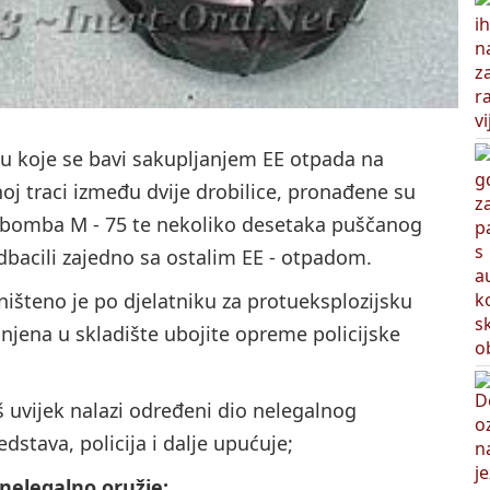
ću koje se bavi sakupljanjem EE otpada na
oj traci između dvije drobilice, pronađene su
a bomba M - 75 te nekoliko desetaka puščanog
odbacili zajedno sa ostalim EE - otpadom.
išteno je po djelatniku za protueksplozijsku
njena u skladište ubojite opreme policijske
 uvijek nalazi određeni dio nelegalnog
dstava, policija i dalje upućuje;
nelegalno oružje: