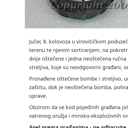
Jučer, 8. kolovoza u virovitičkom poduze
terenu te njenim sortiranjem, na pokretn
dvije oštečene i jedna neoštečena ručn
streljiva, koje su neodgovorni građani, 
Pronađene oštečene bombe i streljivo, un
zaštitu, dok je neoštečena bomba, pohra
uprave.
Obzirom da se kod pojedinih građana još
vatrenog oružja i minsko-eksplozivnih sre
Apel prema građanima - ne odbacujte 