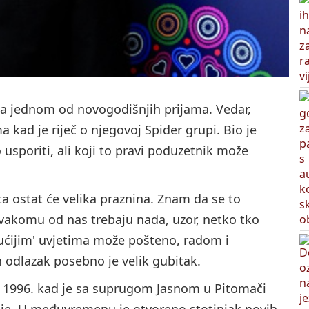
 na jednom od novogodišnjih prijama. Vedar,
 kad je riječ o njegovoj Spider grupi. Bio je
 usporiti, ali koji to pravi poduzetnik može
.
a ostat će velika praznina. Znam da se to
vakomu od nas trebaju nada, uzor, netko tko
ućijim' uvjetima može pošteno, radom i
n odlazak posebno je velik gubitak.
 1996. kad je sa suprugom Jasnom u Pitomači
bilje. U međuvremenu je otvoreno stotinjak novih