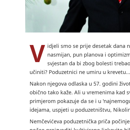
V
idjeli smo se prije desetak dana
nasmijan, pun planova i optimizma
svjestan da bi zbog bolesti trebao
učiniti? Poduzetnici ne umiru u krevetu..
Nakon njegova odlaska u 57. godini život
obično tako kaže. Ali u vremenima kad s
primjerom pokazuje da se i u 'najnemog
idejama, uspjeti u poduzetništvu, Nikoli
Nemčevićeva poduzetnička priča počinje
počeo proizvoditi kultivirano ljekovito 