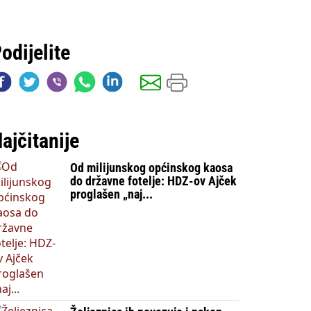
odijelite
ajčitanije
Od milijunskog općinskog kaosa
do državne fotelje: HDZ-ov Ajček
proglašen „naj...