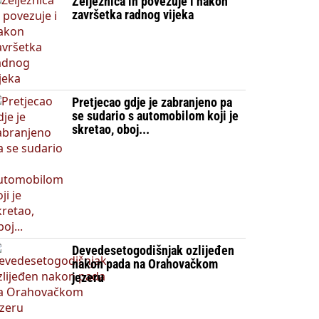
Željeznica ih povezuje i nakon
završetka radnog vijeka
Pretjecao gdje je zabranjeno pa
se sudario s automobilom koji je
skretao, oboj...
Devedesetogodišnjak ozlijeđen
nakon pada na Orahovačkom
jezeru