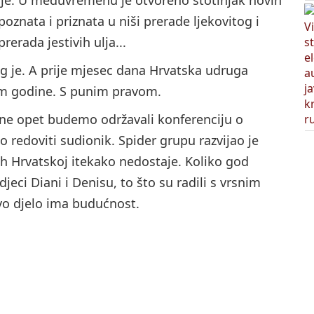
poznata i priznata u niši prerade ljekovitog i
erada jestivih ulja...
g je. A prije mjesec dana Hrvatska udruga
om godine. S punim pravom.
ine opet budemo održavali konferenciju o
io redoviti sudionik. Spider grupu razvijao je
ih Hrvatskoj itekako nedostaje. Koliko god
djeci Diani i Denisu, to što su radili s vrsnim
o djelo ima budućnost.