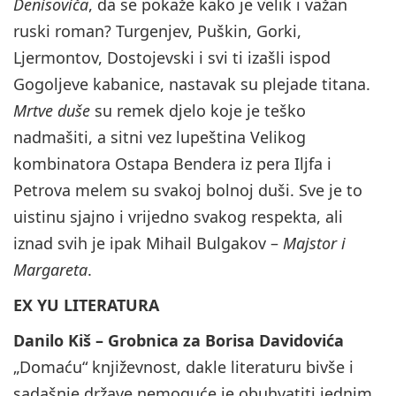
Denisoviča
, da se pokaže kako je velik i važan
ruski roman? Turgenjev, Puškin, Gorki,
Ljermontov, Dostojevski i svi ti izašli ispod
Gogoljeve kabanice, nastavak su plejade titana.
Mrtve duše
su remek djelo koje je teško
nadmašiti, a sitni vez lupeština Velikog
kombinatora Ostapa Bendera iz pera Iljfa i
Petrova melem su svakoj bolnoj duši. Sve je to
uistinu sjajno i vrijedno svakog respekta, ali
iznad svih je ipak Mihail Bulgakov –
Majstor i
Margareta
.
EX YU LITERATURA
Danilo Kiš – Grobnica za Borisa Davidovića
„Domaću“ književnost, dakle literaturu bivše i
sadašnje države nemoguće je obuhvatiti jednim