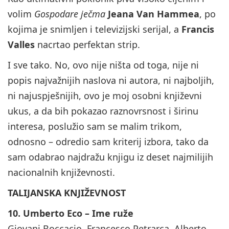
volim
Gospodare ječma
Jeana Van Hammea
, po
kojima je snimljen i televizijski serijal, a
Francis
Valles
nacrtao perfektan strip.
I sve tako. No, ovo nije ništa od toga, nije ni
popis najvažnijih naslova ni autora, ni najboljih,
ni najuspješnijih, ovo je moj osobni književni
ukus, a da bih pokazao raznovrsnost i širinu
interesa, poslužio sam se malim trikom,
odnosno – odredio sam kriterij izbora, tako da
sam odabrao najdražu knjigu iz deset najmilijih
nacionalnih književnosti.
TALIJANSKA KNJIŽEVNOST
10. Umberto Eco – Ime ruže
Giovani Boccacio, Francesco Petrarca, Alberto