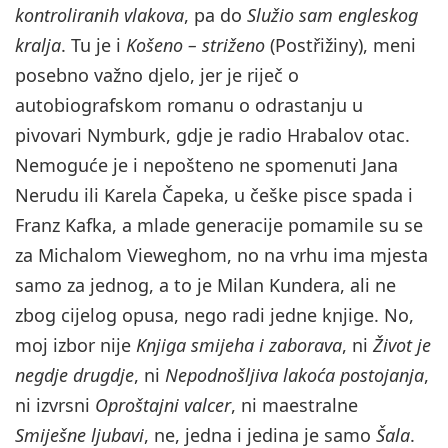
kontroliranih vlakova
, pa do
Služio sam engleskog
kralja
. Tu je i
Košeno – striženo
(Postřižiny), meni
posebno važno djelo, jer je riječ o
autobiografskom romanu o odrastanju u
pivovari Nymburk, gdje je radio Hrabalov otac.
Nemoguće je i nepošteno ne spomenuti Jana
Nerudu ili Karela Čapeka, u češke pisce spada i
Franz Kafka, a mlade generacije pomamile su se
za Michalom Vieweghom, no na vrhu ima mjesta
samo za jednog, a to je Milan Kundera, ali ne
zbog cijelog opusa, nego radi jedne knjige. No,
moj izbor nije
Knjiga smijeha i zaborava
, ni
Život je
negdje drugdje
, ni
Nepodnošljiva lakoća postojanja
,
ni izvrsni
Oproštajni valcer
, ni maestralne
Smiješne ljubavi
, ne, jedna i jedina je samo
Šala
.