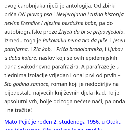
ovog čarobnjaka riječi je antologija. Od zbirki
priča
Oči plavog psa
i
Nevjerojatna i tužna historija
nevine Erendire i njezine bezdušne babe
, pa do
autobiografske proze
Živjeti da bi se pripovijedalo
.
Između toga je
Pukovniku nema tko da piše
, i
Jesen
patrijarha
, i
Zla kob
, i
Priča brodolomnika
, i
Ljubav
u doba kolere
, naslov koji se ovih epidemijskih
dana svakodnevno parafrazira. A parafraze je u
tjednima izolacije vrijedan i onaj prvi od prvih –
Sto godina samoće
, roman koji je nedodirljiv na
pijedestalu najvećih književnih djela ikad. To je
apsolutni vrh, bolje od toga nećete naći, pa onda
i ne tražite!
Mato Pejić je rođen 2. studenoga 1956. u Otoku