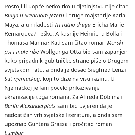
Postoji li uopće netko tko u djetinjstvu nije čitao
Blago u Srebrnom jezeru
i druge majstorije Karla
Maya, a u mladosti
Tri ratna druga
Ericha Marie
Remarquea? Teško. A kasnije Heinricha Bölla i
Thomasa Manna? Kad sam čitao roman
Morski
psi i male ribe
Wolfganga Otta bio sam zapanjen
kako pripadnik gubitničke strane piše o Drugom
svjetskom ratu, a onda je došao Siegfried Lenz i
Sat njemačkog
, koji to diže na višu razinu. U
Njemačkoj je lani počelo prikazivanje
ekranizacije toga romana. Za Alfreda Döblina i
Berlin Alexanderplatz
sam bio uvjeren da je
nedostižan vrh svjetske literature, a onda sam
upoznao Güntera Grassa i pročitao roman
Lumbur
.