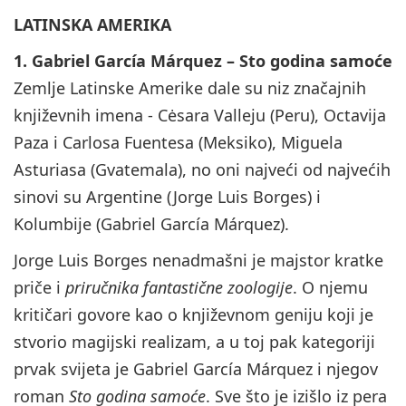
LATINSKA AMERIKA
1. Gabriel García Márquez – Sto godina samoće
Zemlje Latinske Amerike dale su niz značajnih
književnih imena - Cėsara Valleju (Peru), Octavija
Paza i Carlosa Fuentesa (Meksiko), Miguela
Asturiasa (Gvatemala), no oni najveći od najvećih
sinovi su Argentine (Jorge Luis Borges) i
Kolumbije (Gabriel García Márquez).
Jorge Luis Borges nenadmašni je majstor kratke
priče i
priručnika fantastične zoologije
. O njemu
kritičari govore kao o književnom geniju koji je
stvorio magijski realizam, a u toj pak kategoriji
prvak svijeta je Gabriel García Márquez i njegov
roman
Sto godina samoće
. Sve što je izišlo iz pera