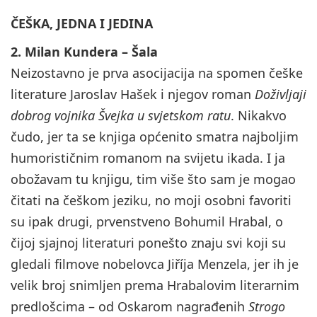
ČEŠKA, JEDNA I JEDINA
2. Milan Kundera – Šala
Neizostavno je prva asocijacija na spomen češke
literature Jaroslav Hašek i njegov roman
Doživljaji
dobrog vojnika Švejka u svjetskom ratu
. Nikakvo
čudo, jer ta se knjiga općenito smatra najboljim
humorističnim romanom na svijetu ikada. I ja
obožavam tu knjigu, tim više što sam je mogao
čitati na češkom jeziku, no moji osobni favoriti
su ipak drugi, prvenstveno Bohumil Hrabal, o
čijoj sjajnoj literaturi ponešto znaju svi koji su
gledali filmove nobelovca Jiříja Menzela, jer ih je
velik broj snimljen prema Hrabalovim literarnim
predlošcima – od Oskarom nagrađenih
Strogo