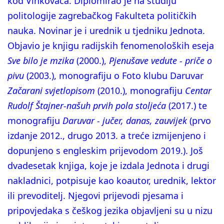
kod Vinkovaca. Diplomirao je na studiju
politologije zagrebačkog Fakulteta političkih
nauka. Novinar je i urednik u tjedniku Jednota.
Objavio je knjigu radijskih fenomenoloških eseja
Sve bilo je mzika
(2000.),
Pjenušave vedute - priče o
pivu
(2003.), monografiju o Foto klubu Daruvar
Začarani svjetlopisom
(2010.), monografiju
Centar
Rudolf Štajner-našuh prvih pola stoljeća
(2017.) te
monografiju
Daruvar - jučer, danas, zauvijek
(prvo
izdanje 2012., drugo 2013. a treće izmijenjeno i
dopunjeno s engleskim prijevodom 2019.). Još
dvadesetak knjiga, koje je izdala Jednota i drugi
nakladnici, potpisuje kao koautor, urednik, lektor
ili prevoditelj. Njegovi prijevodi pjesama i
pripovjedaka s češkog jezika objavljeni su u nizu