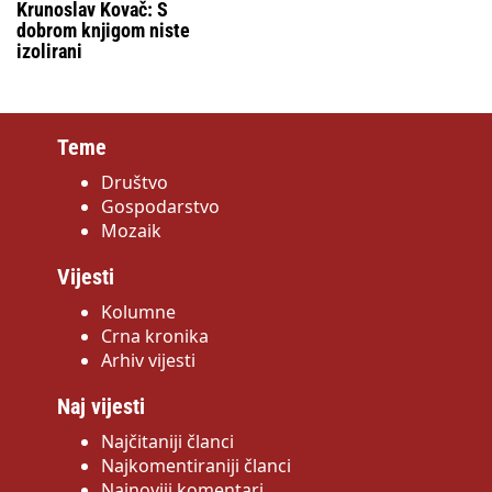
Krunoslav Kovač: S
dobrom knjigom niste
izolirani
Teme
Društvo
Gospodarstvo
Mozaik
Vijesti
Kolumne
Crna kronika
Arhiv vijesti
Naj vijesti
Najčitaniji članci
Najkomentiraniji članci
Najnoviji komentari