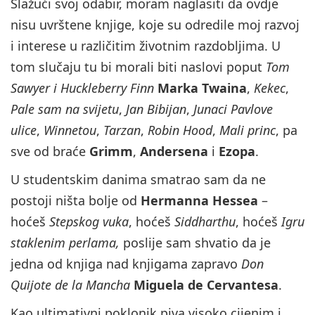
Slažući svoj odabir, moram naglasiti da ovdje
nisu uvrštene knjige, koje su odredile moj razvoj
i interese u različitim životnim razdobljima. U
tom slučaju tu bi morali biti naslovi poput
Tom
Sawyer i Huckleberry Finn
Marka Twaina
,
Kekec
,
Pale
sam na svijetu
,
Jan Bibijan
,
Junaci Pavlove
ulice
,
Winnetou
,
Tarzan
,
Robin Hood
,
Mali princ
, pa
sve od braće
Grimm
,
Andersena
i
Ezopa
.
U studentskim danima smatrao sam da ne
postoji ništa bolje od
Hermanna Hessea
–
hoćeš
Stepskog vuka
, hoćeš
Siddharthu
, hoćeš
Igru
staklenim perlama,
poslije sam shvatio da je
jedna od knjiga nad knjigama zapravo
Don
Quijote de la Mancha
Miguela de Cervantesa
.
Kao ultimativni poklonik piva visoko cijenim i