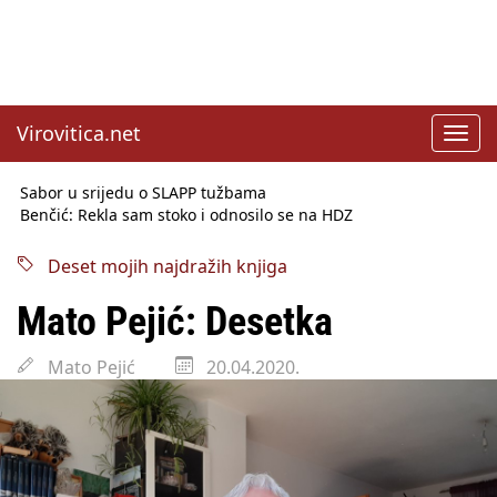
Virovitica.net
Toggl
navig
Sabor u srijedu o SLAPP tužbama
Benčić: Rekla sam stoko i odnosilo se na HDZ
Izmjene Zakona o visokom obrazovanju, profesori rade do 67.
godine
Deset mojih najdražih knjiga
Sindikati traže zaštitu plaća od inflacije, Ćorić pregovore
najavio za jesen
Mato Pejić: Desetka
Državni tajnik Rukavina: Hrvatska ima 3,6 milijuna birača
HŽ Infrastruktura: Nesreće na željezničkim prijelazima
Mato Pejić
20.04.2020.
prepolovljene
Državni inspektorat opozvao Barebells pločicu - soft protein
bar Coco Choco