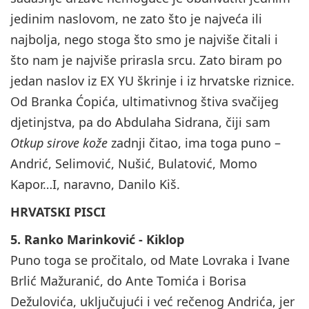
jedinim naslovom, ne zato što je najveća ili
najbolja, nego stoga što smo je najviše čitali i
što nam je najviše prirasla srcu. Zato biram po
jedan naslov iz EX YU škrinje i iz hrvatske riznice.
Od Branka Ćopića, ultimativnog štiva svačijeg
djetinjstva, pa do Abdulaha Sidrana, čiji sam
Otkup sirove kože
zadnji čitao, ima toga puno –
Andrić, Selimović, Nušić, Bulatović, Momo
Kapor…I, naravno, Danilo Kiš.
HRVATSKI PISCI
5. Ranko Marinković - Kiklop
Puno toga se pročitalo, od Mate Lovraka i Ivane
Brlić Mažuranić, do Ante Tomića i Borisa
Dežulovića, uključujući i već rečenog Andrića, jer