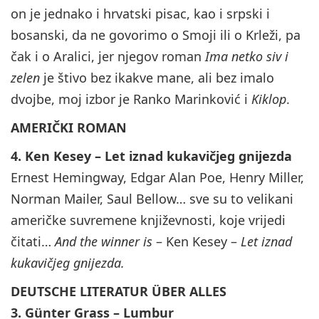
on je jednako i hrvatski pisac, kao i srpski i
bosanski, da ne govorimo o Smoji ili o Krleži, pa
čak i o Aralici, jer njegov roman
Ima netko siv i
zelen
je štivo bez ikakve mane, ali bez imalo
dvojbe, moj izbor je Ranko Marinković i
Kiklop
.
AMERIČKI ROMAN
4. Ken Kesey – Let iznad kukavičjeg gnijezda
Ernest Hemingway, Edgar Alan Poe, Henry Miller,
Norman Mailer, Saul Bellow… sve su to velikani
američke suvremene književnosti, koje vrijedi
čitati…
And the winner is
– Ken Kesey –
Let iznad
kukavičjeg gnijezda.
DEUTSCHE LITERATUR ÜBER ALLES
3. Günter Grass – Lumbur