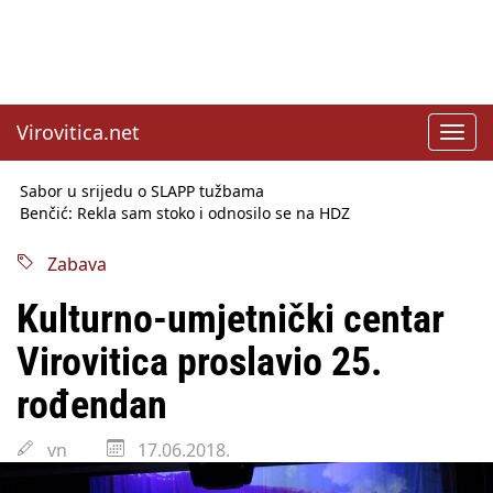
Virovitica.net
Toggl
navig
Sabor u srijedu o SLAPP tužbama
Benčić: Rekla sam stoko i odnosilo se na HDZ
Izmjene Zakona o visokom obrazovanju, profesori rade do 67.
godine
Zabava
Sindikati traže zaštitu plaća od inflacije, Ćorić pregovore
najavio za jesen
Kulturno-umjetnički centar
Državni tajnik Rukavina: Hrvatska ima 3,6 milijuna birača
HŽ Infrastruktura: Nesreće na željezničkim prijelazima
Virovitica proslavio 25.
prepolovljene
Državni inspektorat opozvao Barebells pločicu - soft protein
rođendan
bar Coco Choco
vn
17.06.2018.