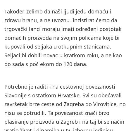
Također, želimo da naši ljudi jedu domaću i
zdravu hranu, a ne uvoznu. Inzistirat ćemo da
trgovački lanci moraju imati određeni postotak
domaćih proizvoda na svojim policama koje bi
kupovali od seljaka u otkupnim stanicama.
Seljaci bi dobili novac u kratkom roku, a ne kao
do sada s poč ekom do 120 dana.
Potrebno je raditi i na cestovnoj povezanosti
Slavonije s ostatkom Hrvatske. Svi su obećavali
završetak brze ceste od Zagreba do Virovitice, no
nisu se potrudili. Ta povezanost znači brzo
plasiranje proizvoda u Zagreb i na taj bi se način
vratio život i dinamika u IV. izbornu jedinicu.