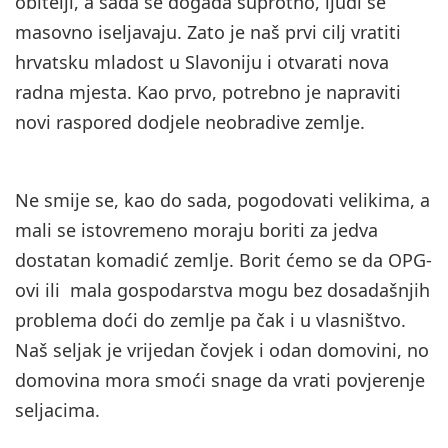
obitelji, a sada se događa suprotno, ljudi se
masovno iseljavaju. Zato je naš prvi cilj vratiti
hrvatsku mladost u Slavoniju i otvarati nova
radna mjesta. Kao prvo, potrebno je napraviti
novi raspored dodjele neobradive zemlje.
Ne smije se, kao do sada, pogodovati velikima, a
mali se istovremeno moraju boriti za jedva
dostatan komadić zemlje. Borit ćemo se da OPG-
ovi ili mala gospodarstva mogu bez dosadašnjih
problema doći do zemlje pa čak i u vlasništvo.
Naš seljak je vrijedan čovjek i odan domovini, no
domovina mora smoći snage da vrati povjerenje
seljacima.