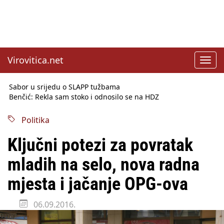
Virovitica.net
Toggl
navig
Sabor u srijedu o SLAPP tužbama
Benčić: Rekla sam stoko i odnosilo se na HDZ
Izmjene Zakona o visokom obrazovanju, profesori rade do 67.
godine
Politika
Sindikati traže zaštitu plaća od inflacije, Ćorić pregovore
najavio za jesen
Ključni potezi za povratak
Državni tajnik Rukavina: Hrvatska ima 3,6 milijuna birača
HŽ Infrastruktura: Nesreće na željezničkim prijelazima
mladih na selo, nova radna
prepolovljene
Državni inspektorat opozvao Barebells pločicu - soft protein
mjesta i jačanje OPG-ova
bar Coco Choco
06.09.2016.