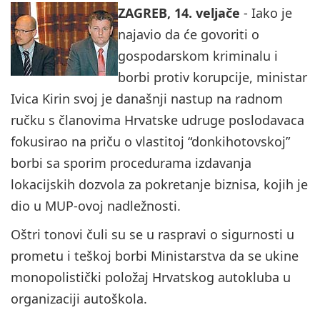
ZAGREB, 14. veljače
- Iako je
najavio da će govoriti o
gospodarskom kriminalu i
borbi protiv korupcije, ministar
Ivica Kirin svoj je današnji nastup na radnom
ručku s članovima Hrvatske udruge poslodavaca
fokusirao na priču o vlastitoj “donkihotovskoj”
borbi sa sporim procedurama izdavanja
lokacijskih dozvola za pokretanje biznisa, kojih je
dio u MUP-ovoj nadležnosti.
Oštri tonovi čuli su se u raspravi o sigurnosti u
prometu i teškoj borbi Ministarstva da se ukine
monopolistički položaj Hrvatskog autokluba u
organizaciji autoškola.