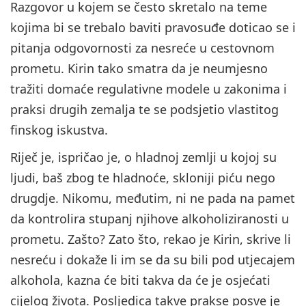
Razgovor u kojem se često skretalo na teme
kojima bi se trebalo baviti pravosuđe doticao se i
pitanja odgovornosti za nesreće u cestovnom
prometu. Kirin tako smatra da je neumjesno
tražiti domaće regulativne modele u zakonima i
praksi drugih zemalja te se podsjetio vlastitog
finskog iskustva.
Riječ je, ispričao je, o hladnoj zemlji u kojoj su
ljudi, baš zbog te hladnoće, skloniji piću nego
drugdje. Nikomu, međutim, ni ne pada na pamet
da kontrolira stupanj njihove alkoholiziranosti u
prometu. Zašto? Zato što, rekao je Kirin, skrive li
nesreću i dokaže li im se da su bili pod utjecajem
alkohola, kazna će biti takva da će je osjećati
cijelog života. Posljedica takve prakse posve je