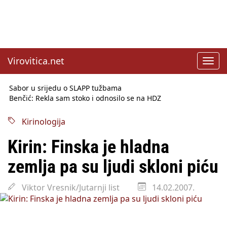
Virovitica.net
Toggl
navig
Sabor u srijedu o SLAPP tužbama
Benčić: Rekla sam stoko i odnosilo se na HDZ
Izmjene Zakona o visokom obrazovanju, profesori rade do 67.
godine
Kirinologija
Sindikati traže zaštitu plaća od inflacije, Ćorić pregovore
najavio za jesen
Kirin: Finska je hladna
Državni tajnik Rukavina: Hrvatska ima 3,6 milijuna birača
HŽ Infrastruktura: Nesreće na željezničkim prijelazima
zemlja pa su ljudi skloni piću
prepolovljene
Državni inspektorat opozvao Barebells pločicu - soft protein
Viktor Vresnik/Jutarnji list
14.02.2007.
bar Coco Choco