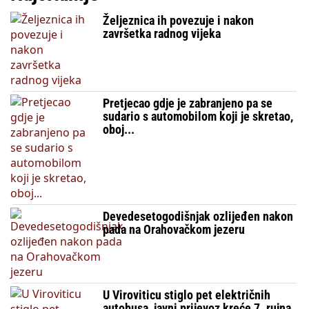
Željeznica ih povezuje i nakon
završetka radnog vijeka
Pretjecao gdje je zabranjeno pa se
sudario s automobilom koji je skretao,
oboj...
Devedesetogodišnjak ozlijeđen nakon
pada na Orahovačkom jezeru
U Viroviticu stiglo pet električnih
autobusa, javni prijevoz kreće 7. rujna