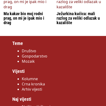
Ma kakav bio moj rodni
Ježurkina kućica: mali
prag, on mi je ipak mio i
razlog za veliki odlazak u
drag
kazalište
Teme
Društvo
Gospodarstvo
Mozaik
Vijesti
Kolumne
Crna kronika
Arhiv vijesti
Naj vijesti