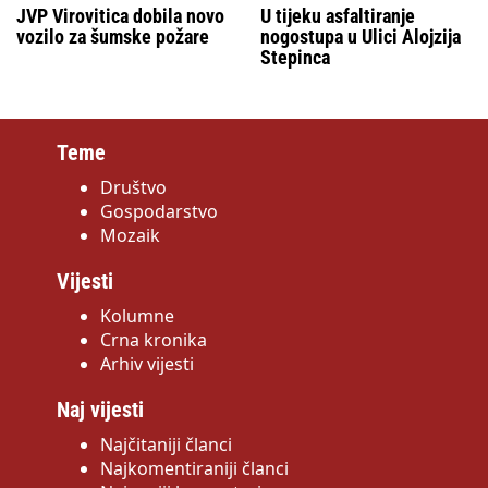
JVP Virovitica dobila novo
U tijeku asfaltiranje
vozilo za šumske požare
nogostupa u Ulici Alojzija
Stepinca
Teme
Društvo
Gospodarstvo
Mozaik
Vijesti
Kolumne
Crna kronika
Arhiv vijesti
Naj vijesti
Najčitaniji članci
Najkomentiraniji članci