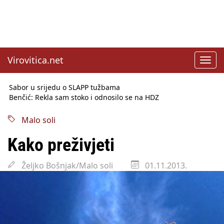
Virovitica.net
Toggl
navig
Sabor u srijedu o SLAPP tužbama
Benčić: Rekla sam stoko i odnosilo se na HDZ
Izmjene Zakona o visokom obrazovanju, profesori rade do 67.
godine
Malo soli
Sindikati traže zaštitu plaća od inflacije, Ćorić pregovore
najavio za jesen
Kako preživjeti
Državni tajnik Rukavina: Hrvatska ima 3,6 milijuna birača
HŽ Infrastruktura: Nesreće na željezničkim prijelazima
Željko Bošnjak/Malo soli
01.11.2013.
prepolovljene
Državni inspektorat opozvao Barebells pločicu - soft protein
bar Coco Choco