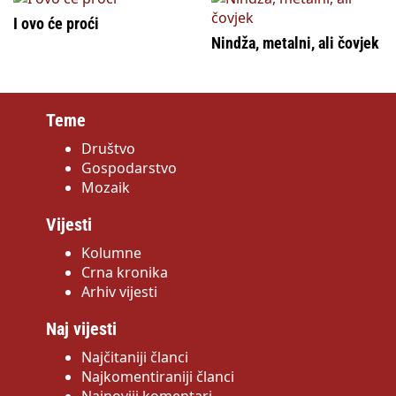
I ovo će proći
Nindža, metalni, ali čovjek
Teme
Društvo
Gospodarstvo
Mozaik
Vijesti
Kolumne
Crna kronika
Arhiv vijesti
Naj vijesti
Najčitaniji članci
Najkomentiraniji članci
Najnoviji komentari