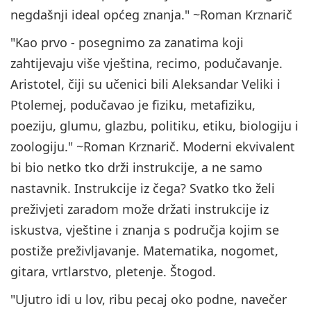
negdašnji ideal općeg znanja." ~Roman Krznarič
"Kao prvo - posegnimo za zanatima koji
zahtijevaju više vještina, recimo, podučavanje.
Aristotel, čiji su učenici bili Aleksandar Veliki i
Ptolemej, podučavao je fiziku, metafiziku,
poeziju, glumu, glazbu, politiku, etiku, biologiju i
zoologiju." ~Roman Krznarič. Moderni ekvivalent
bi bio netko tko drži instrukcije, a ne samo
nastavnik. Instrukcije iz čega? Svatko tko želi
preživjeti zaradom može držati instrukcije iz
iskustva, vještine i znanja s područja kojim se
postiže preživljavanje. Matematika, nogomet,
gitara, vrtlarstvo, pletenje. Štogod.
"Ujutro idi u lov, ribu pecaj oko podne, navečer