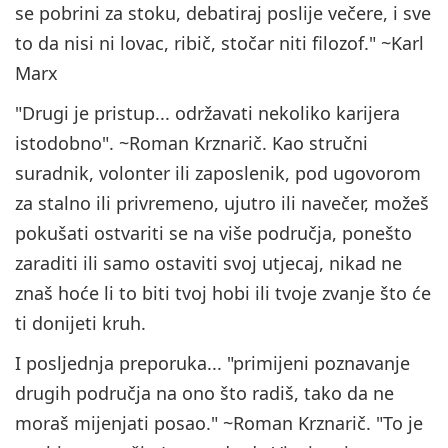
se pobrini za stoku, debatiraj poslije večere, i sve
to da nisi ni lovac, ribič, stočar niti filozof." ~Karl
Marx
"Drugi je pristup... održavati nekoliko karijera
istodobno". ~Roman Krznarič. Kao stručni
suradnik, volonter ili zaposlenik, pod ugovorom
za stalno ili privremeno, ujutro ili navečer, možeš
pokušati ostvariti se na više područja, ponešto
zaraditi ili samo ostaviti svoj utjecaj, nikad ne
znaš hoće li to biti tvoj hobi ili tvoje zvanje što će
ti donijeti kruh.
I posljednja preporuka... "primijeni poznavanje
drugih područja na ono što radiš, tako da ne
moraš mijenjati posao." ~Roman Krznarič. "To je