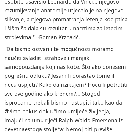
osobito usavršio Leonardo da Vinci... njegovo
razumijevanje anatomije utjecalo je na njegovo
slikanje, a njegova promatranja letenja kod ptica
i šišmiša dala su rezultat u nacrtima za letećim
strojevima." ~Roman Krznarič.
"Da bismo ostvarili te mogućnosti moramo
naučiti svladati strahove i manjak
samopouzdanja koji nas koče. Što ako donesem
pogrešnu odluku? Jesam li dorastao tome ili
neću uspjeti? Kako da rizikujem? Hoću li potratiti
sve ove godine ako krenem?... Štogod
isprobamo trebali bismo nastupiti tako kao da
živimo pokus dok učimo umijeće življenja,
imajući na umu riječi Ralph Waldo Emersona iz
devetnaestoga stoljeća: Nemoj biti previše