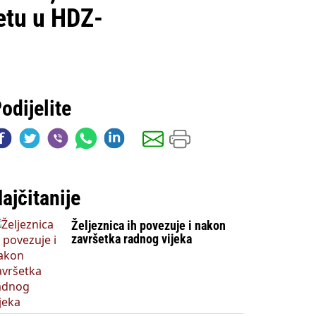
metu u HDZ-
odijelite
ajčitanije
Željeznica ih povezuje i nakon
završetka radnog vijeka