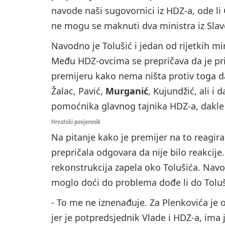
navode naši sugovornici iz HDZ-a, ode li 
ne mogu se maknuti dva ministra iz Slav
Navodno je Tolušić i jedan od rijetkih min
Među HDZ-ovcima se prepričava da je pri
premijeru kako nema ništa protiv toga da 
Žalac, Pavić,
Murganić
, Kujundžić, ali i 
pomoćnika glavnog tajnika HDZ-a, dakle 
Hrvatski povjerenik
Na pitanje kako je premijer na to reagir
prepričala odgovara da nije bilo reakcije
rekonstrukcija zapela oko Tolušića. Navo
moglo doći do problema dođe li do Tolu
- To me ne iznenađuje. Za Plenkovića je
jer je potpredsjednik Vlade i HDZ-a, ima 