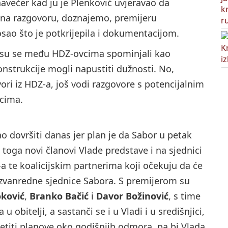
navečer kad ju je Plenković uvjeravao da
e na razgovoru, doznajemo, premijeru
sao što je potkrijepila i dokumentacijom.
r su se među HDZ-ovcima spominjali kao
konstrukcije mogli napustiti dužnosti. No,
ori iz HDZ-a, još vodi razgovore s potencijalnim
icima.
ao dovršiti danas jer plan je da Sabor u petak
 toga novi članovi Vlade predstave i na sjednici
a te koalicijskim partnerima koji očekuju da će
 izvanredne sjednice Sabora. S premijerom su
ković
,
Branko Bačić
i
Davor Božinović
, s time
obitelji, a sastanči se i u Vladi i u središnjici,
etiti planove oko godišnjih odmora, pa bi Vlada