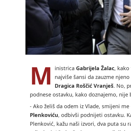
M
inistrica
Gabrijela Žalac
, kako 
najviše šansi da zauzme njeno
Dragica Roščić Vranješ
. No, p
podnese ostavku, kako doznajemo, nije 
- Ako želiš da odem iz Vlade, smijeni me
Plenkoviću
, odbivši podnijeti ostavku. K
Plenković, kažu naši izvori, dva puta su