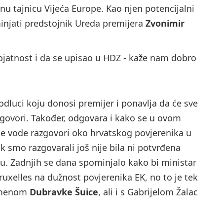
nu tajnicu Vijeća Europe. Kao njen potencijalni
injati predstojnik Ureda premijera
Zvonimir
erojatnost i da se upisao u HDZ - kaže nam dobro
o odluci koju donosi premijer i ponavlja da će sve
zgovori. Također, odgovara i kako se u ovom
ne vode razgovori oko hrvatskog povjerenika u
ok smo razgovarali još nije bila ni potvrđena
. Zadnjih se dana spominjalo kako bi ministar
uxelles na dužnost povjerenika EK, no to je tek
s imenom
Dubravke Šuice
, ali i s Gabrijelom Žalac