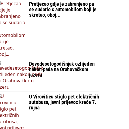
Pretjecao gdje je zabranjeno pa
se sudario s automobilom koji je
skretao, oboj...
Devedesetogodišnjak ozlijeđen
nakon pada na Orahovačkom
jezeru
U Viroviticu stiglo pet električnih
autobusa, javni prijevoz kreće 7.
rujna