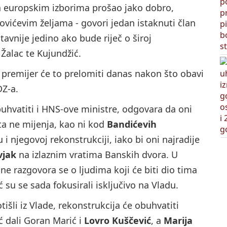
na europskim izborima prošao jako dobro,
kovićevim željama - govori jedan istaknuti član
tavnije jedino ako bude riječ o široj
 Žalac te Kujundžić.
 i premijer će to prelomiti danas nakon što obavi
DZ-a.
buhvatiti i HNS-ove ministre, odgovara da oni
šta ne mijenja, kao ni kod
Bandićevih
i njegovoj rekonstrukciji, iako bi oni najradije
vjak
na izlaznim vratima Banskih dvora. U
ne razgovora se o ljudima koji će biti dio tima
 su se sada fokusirali isključivo na Vladu.
tišli iz Vlade, rekonstrukcija će obuhvatiti
ć dali Goran Marić i
Lovro Kuščević
, a
Marija