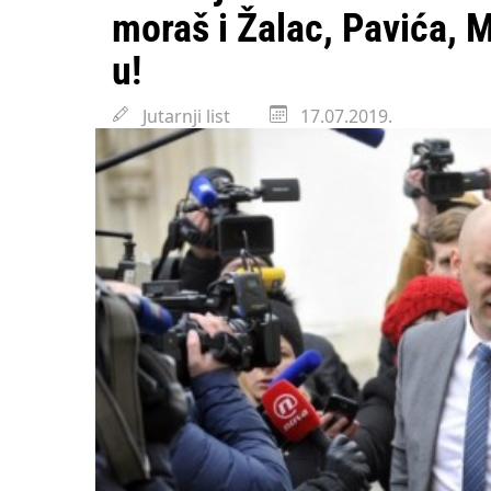
Državni inspektorat o
moraš i Žalac, Pavića, 
u!
Jutarnji list
17.07.2019.