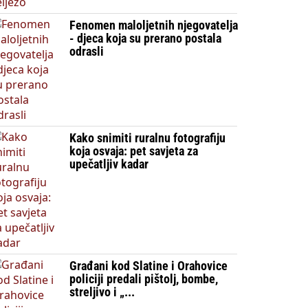
Fenomen maloljetnih njegovatelja
- djeca koja su prerano postala
odrasli
Kako snimiti ruralnu fotografiju
koja osvaja: pet savjeta za
upečatljiv kadar
Građani kod Slatine i Orahovice
policiji predali pištolj, bombe,
streljivo i „...