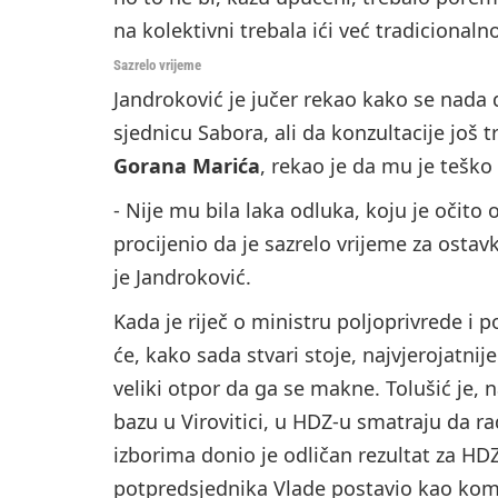
na kolektivni trebala ići već tradicional
Sazrelo vrijeme
Jandroković je jučer rekao kako se nada 
sjednicu Sabora, ali da konzultacije još tr
Gorana Marića
, rekao je da mu je teško
- Nije mu bila laka odluka, koju je očito
procijenio da je sazrelo vrijeme za osta
je Jandroković.
Kada je riječ o ministru poljoprivrede i
će, kako sada stvari stoje, najvjerojatni
veliki otpor da ga se makne. Tolušić je, 
bazu u Virovitici, u HDZ-u smatraju da r
izborima donio je odličan rezultat za HDZ
potpredsjednika Vlade postavio kao kom