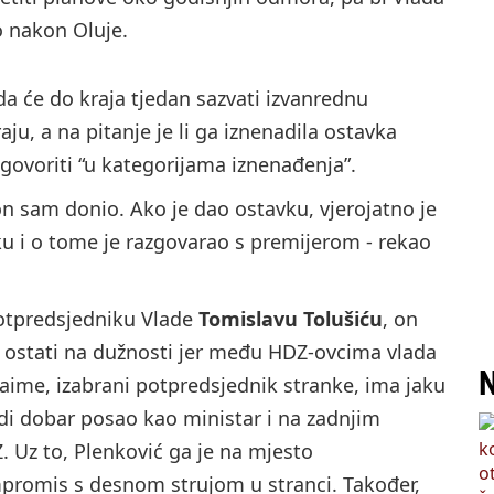
no nakon Oluje.
da će do kraja tjedan sazvati izvanrednu
aju, a na pitanje je li ga iznenadila ostavka
 govoriti “u kategorijama iznenađenja”.
 on sam donio. Ako je dao ostavku, vjerojatno je
vku i o tome je razgovarao s premijerom - rekao
 potpredsjedniku Vlade
Tomislavu Tolušiću
, on
je ostati na dužnosti jer među HDZ-ovcima vlada
N
naime, izabrani potpredsjednik stranke, ima jaku
adi dobar posao kao ministar i na zadnjim
. Uz to, Plenković ga je na mjesto
promis s desnom strujom u stranci. Također,