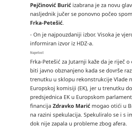
Pejčinović Burić
izabrana je za novu glav
nasljednik jučer se ponovno počeo spom
Frka-Petešić
.
- On je najpouzdaniji izbor. Visoka je vj
informiran izvor iz HDZ-a.
Napetost
Frka-Petešić za Jutarnji kaže da je riječ 
biti javno obznanjeno kada se dovrše ra
trenutku u sklopu rekonstrukcije Vlade 
Europskoj komisiji (EK), jer u trenutku d
predsjednica EK u Europskom parlamentu
financija
Zdravko Marić
mogao otići u Br
na razini spekulacija. Spekuliralo se i 
dok nije zapala u probleme zbog afera.