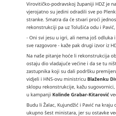
Virovitičko-podravskoj županiji HDZ je 
vjerojatno su jedini odradili sve po Plen
stranke. Smatra da će stvari proći jednos
rekonstrukciji pa uz Tolušića odu i Pavić,
- Oni svi jesu u igri, ali nema još odluka
sve razgovore - kaže pak drugi izvor iz H
Na naše pitanje hoće li rekonstrukcija o
ostaju dio vladajuće većine i da se tu ni
zastupnika koji su dali podršku premijeru 
vidjeli i HNS-ovu ministricu
Blaženku Di
sklopu rekonstrukcije, kažu sugovornici, 
u kampanji
Kolinde Grabar-Kitarović
već
Budu li Žalac, Kujundžić i Pavić na kraju o
ukupno šest ministara, jer su ostavke ve