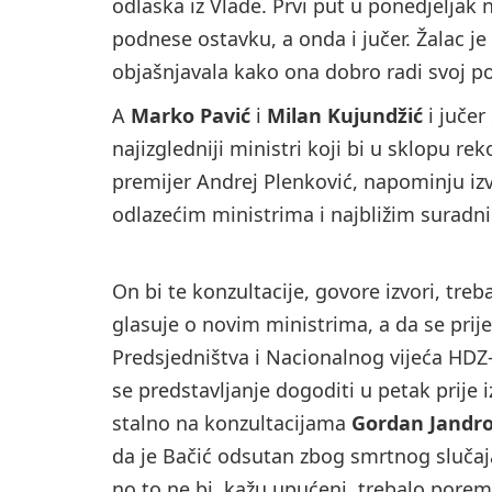
odlaska iz Vlade. Prvi put u ponedjeljak 
podnese ostavku, a onda i jučer. Žalac j
objašnjavala kako ona dobro radi svoj po
A
Marko Pavić
i
Milan Kujundžić
i juče
najizgledniji ministri koji bi u sklopu re
premijer Andrej Plenković, napominju izv
odlazećim ministrima i najbližim suradn
On bi te konzultacije, govore izvori, treb
glasuje o novim ministrima, a da se prije
Predsjedništva i Nacionalnog vijeća HDZ-
se predstavljanje dogoditi u petak prije
stalno na konzultacijama
Gordan Jandro
da je Bačić odsutan zbog smrtnog slučaja u 
no to ne bi, kažu upućeni, trebalo porem