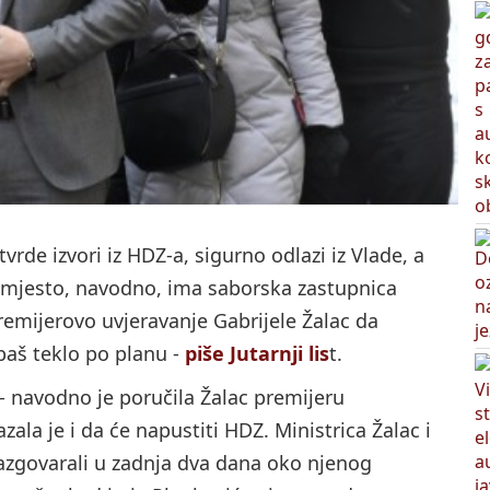
tvrde izvori iz HDZ-a, sigurno odlazi iz Vlade, a
 mjesto, navodno, ima saborska zastupnica
remijerovo uvjeravanje Gabrijele Žalac da
baš teklo po planu -
piše Jutarnji lis
t.
 - navodno je poručila Žalac premijeru
azala je i da će napustiti HDZ. Ministrica Žalac i
 razgovarali u zadnja dva dana oko njenog