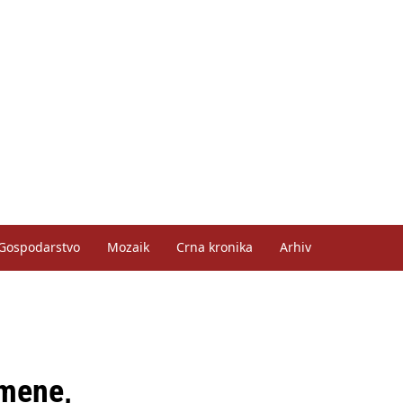
Gospodarstvo
Mozaik
Crna kronika
Arhiv
 mene,