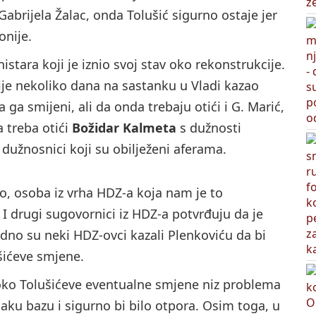
Gabrijela Žalac, onda Tolušić sigurno ostaje jer
onije.
istara koji je iznio svoj stav oko rekonstrukcije.
je nekoliko dana na sastanku u Vladi kazao
ga smijeni, ali da onda trebaju otići i G. Marić,
da treba otići
Božidar Kalmeta
s dužnosti
dužnosnici koji su obilježeni aferama.
ao, osoba iz vrha HDZ-a koja nam je to
. I drugi sugovornici iz HDZ-a potvrđuju da je
dno su neki HDZ-ovci kazali Plenkoviću da bi
šićeve smjene.
 oko Tolušićeve eventualne smjene niz problema
jaku bazu i sigurno bi bilo otpora. Osim toga, u