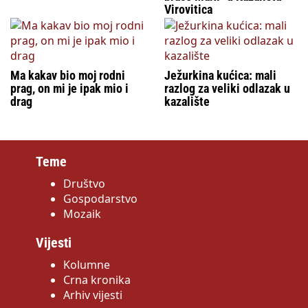
Virovitica
Ma kakav bio moj rodni
Ježurkina kućica: mali
prag, on mi je ipak mio i
razlog za veliki odlazak u
drag
kazalište
Teme
Društvo
Gospodarstvo
Mozaik
Vijesti
Kolumne
Crna kronika
Arhiv vijesti