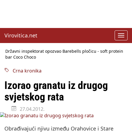
Virovitica.net
Toggl
navig
Državni inspektorat opozvao Barebells pločicu - soft protein
bar Coco Choco
Sabor u srijedu o SLAPP tužbama
Benčić: Rekla sam stoko i odnosilo se na HDZ
Izmjene Zakona o visokom obrazovanju, profesori rade do 67.
Crna kronika
godine
Sindikati traže zaštitu plaća od inflacije, Ćorić pregovore
Izorao granatu iz drugog
najavio za jesen
Državni tajnik Rukavina: Hrvatska ima 3,6 milijuna birača
svjetskog rata
HŽ Infrastruktura: Nesreće na željezničkim prijelazima
prepolovljene
27.04.2012.
Obrađivajući njivu između Orahovice i Stare