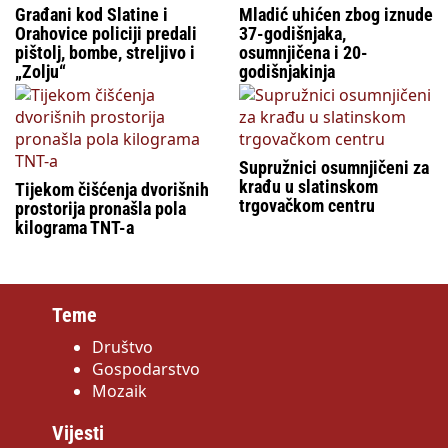
Građani kod Slatine i
Mladić uhićen zbog iznude
Orahovice policiji predali
37-godišnjaka,
pištolj, bombe, streljivo i
osumnjičena i 20-
„Zolju“
godišnjakinja
Supružnici osumnjičeni za
krađu u slatinskom
Tijekom čišćenja dvorišnih
trgovačkom centru
prostorija pronašla pola
kilograma TNT-a
Teme
Društvo
Gospodarstvo
Mozaik
Vijesti