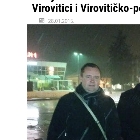
Državni inspektorat o
Virovitici i Virovitičko-
28.01.2015.