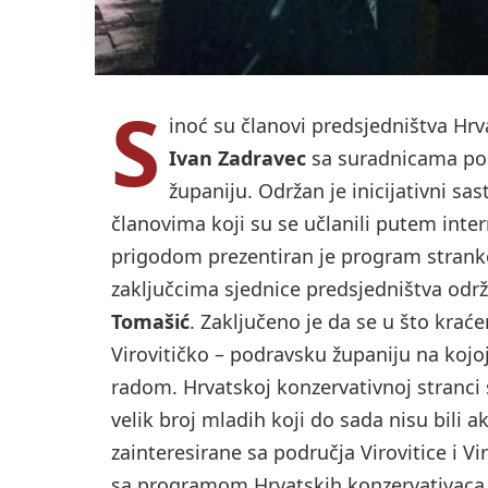
S
inoć su članovi predsjedništva Hrv
Ivan Zadravec
sa suradnicama posj
županiju. Održan je inicijativni s
članovima koji su se učlanili putem int
prigodom prezentiran je program stranke
zaključcima sjednice predsjedništva održ
Tomašić
. Zaključeno je da se u što kraće
Virovitičko – podravsku županiju na kojoj 
radom. Hrvatskoj konzervativnoj stranci 
velik broj mladih koji do sada nisu bili 
zainteresirane sa područja Virovitice i V
sa programom Hrvatskih konzervativaca. 