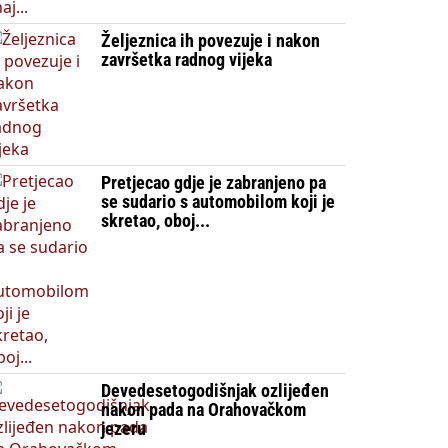
Željeznica ih povezuje i nakon
završetka radnog vijeka
Pretjecao gdje je zabranjeno pa
se sudario s automobilom koji je
skretao, oboj...
Devedesetogodišnjak ozlijeđen
nakon pada na Orahovačkom
jezeru