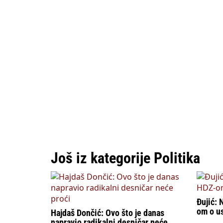
Još iz kategorije Politika
Đujić: 
om o u
Hajdaš Dončić: Ovo što je danas
napravio radikalni desničar neće