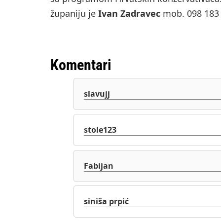
županiju je
Ivan Zadravec
mob. 098 183
Komentari
slavujj
stole123
Fabijan
siniša prpić