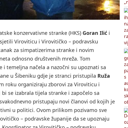
atske konzervativne stranke (HKS)
Goran Ilić
i
etili Viroviticu i Virovitičko – podravsku
astanak za simpatizerima stranke i novim
erneta odnosno društvenih mreža. Tom
 i temeljna načela a nazočni su upoznati sa
ane u Šibeniku gdje je stranci pristupila
Ruža
m roku organiziraju zborovi za Viroviticu i
bi se izabrala tijela stranke i započelo sa
svakodnevno pristupaju novi članovi od kojih je
aktivni u politici. Ovom prilikom pozivamo sve
irovitičko – podravske županije da se upoznaju
Koordinator za Virovitičko – podravsku