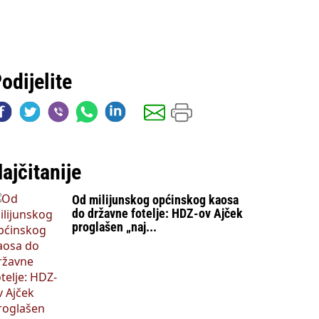
odijelite
ajčitanije
Od milijunskog općinskog kaosa
do državne fotelje: HDZ-ov Ajček
proglašen „naj...